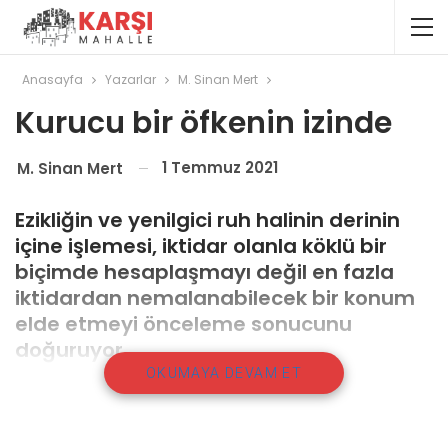
Anasayfa
Yazarlar
M. Sinan Mert
Kurucu bir öfkenin izinde
1 Temmuz 2021
M. Sinan Mert
Ezikliğin ve yenilgici ruh halinin derinin
içine işlemesi, iktidar olanla köklü bir
biçimde hesaplaşmayı değil en fazla
iktidardan nemalanabilecek bir konum
elde etmeyi önceleme sonucunu
doğuruyor.
OKUMAYA DEVAM ET
Tarihte eşi benzeri az görülecek bir çürüme ve