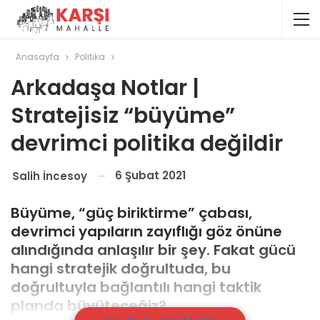
Anasayfa
Politika
Arkadaşa Notlar |
Stratejisiz “büyüme”
devrimci politika değildir
6 Şubat 2021
Salih İncesoy
Büyüme, “güç biriktirme” çabası,
devrimci yapıların zayıflığı göz önüne
alındığında anlaşılır bir şey. Fakat gücü
hangi stratejik doğrultuda, bu
doğrultuyla bağlantılı hangi taktik
planda büyüteceğiz?