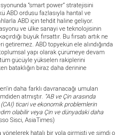
syonunda “smart power” stratejisini
ü ABD ordusu fazlasıyla hantal ve
ahlarla ABD için tehdit haline geliyor.
asyonu ve ülke sanayi ve teknolojisinin
ırdığı büyük fırsattır. Bu fırsatı artık ne
geri getiremez. ABD topyekün ele alındığında
e toplumsal yapı olarak çürümeye devam
i tüm gücüyle yükselen rakiplerini
n bataklığın biraz daha derinine
den’in daha farklı davranacağı umulan
imdiden atmıştır.
“AB ve Çin arasında
CAI) ticari ve ekonomik problemlerin
 adım olabilir veya Çin ve dünyadaki daha
so Sisci, AsiaTimes)
önelerek hatalı bir yola girmişti ve şimdi o