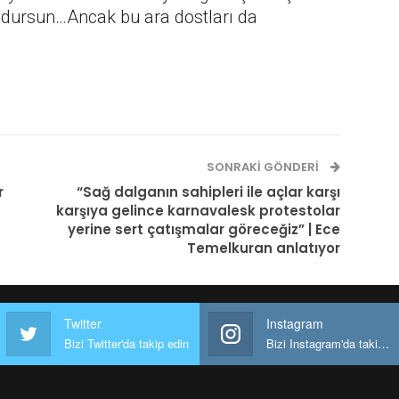
yadursun…Ancak bu ara dostları da
SONRAKI GÖNDERI
r
“Sağ dalganın sahipleri ile açlar karşı
karşıya gelince karnavalesk protestolar
yerine sert çatışmalar göreceğiz” | Ece
Temelkuran anlatıyor
Twitter
Instagram
Bizi Twitter'da takip edin
Bizi Instagram'da takip edin