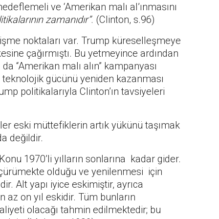
hedeflemeli ve ‘Amerikan malı al’ınmasını
litikalarının zamanıdır”
. (Clinton, s.96)
esişme noktaları var. Trump küreselleşmeye
esine çağırmıştı. Bu yetmeyince ardından
on da “Amerikan malı alın” kampanyası
e teknolojik gücünü yeniden kazanması
mp politikalarıyla Clinton’ın tavsiyeleri
ler eski müttefiklerin artık yükünü taşımak
a değildir.
onu 1970’li yılların sonlarına kadar gider.
 çürümekte olduğu ve yenilenmesi için
r. Alt yapı iyice eskimiştir, ayrıca
 az on yıl eskidir. Tüm bunların
maliyeti olacağı tahmin edilmektedir; bu