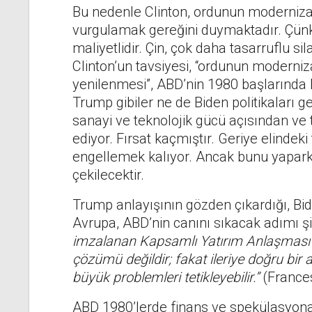
Bu nedenle Clinton, ordunun moderniza
vurgulamak gereğini duymaktadır. Çünk
maliyetlidir. Çin, çok daha tasarruflu sil
Clinton’un tavsiyesi, “ordunun moderniz
yenilenmesi”, ABD’nin 1980 başlarında kaç
Trump gibiler ne de Biden politikaları 
sanayi ve teknolojik gücü açısından v
ediyor. Fırsat kaçmıştır. Geriye elindek
engellemek kalıyor. Ancak bunu yaparke
çekilecektir.
Trump anlayışının gözden çıkardığı, Bi
Avrupa, ABD’nin canını sıkacak adımı ş
imzalanan Kapsamlı Yatırım Anlaşması (
çözümü değildir; fakat ileriye doğru bir
büyük problemleri tetikleyebilir.”
(Frances
ABD 1980’lerde finans ve spekülasyona y