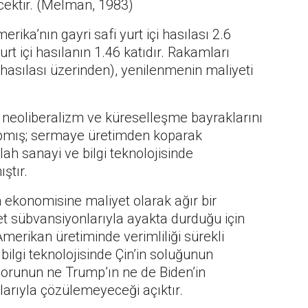
ecektir. (Melman, 1983)
rika’nın gayri safi yurt içi hasılası 2.6
urt içi hasılanın 1.46 katıdır. Rakamları
hasılası üzerinden), yenilenmenin maliyeti
la neoliberalizm ve küreselleşme bayraklarını
apmış; sermaye üretimden koparak
ah sanayi ve bilgi teknolojisinde
ştır.
 ekonomisine maliyet olarak ağır bir
 sübvansiyonlarıyla ayakta durduğu için
Amerikan üretiminde verimliliği sürekli
ilgi teknolojisinde Çin’in soluğunun
orunun ne Trump’ın ne de Biden’in
arıyla çözülemeyeceği açıktır.