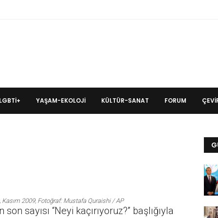
LGBTİ+
YAŞAM-EKOLOJI
KÜLTÜR-SANAT
FORUM
ÇEVIR
G
e, Kasım 2009, Fotoğraf: Mustafa Quraishi / AP
in son sayısı “Neyi kaçırıyoruz?” başlığıyla