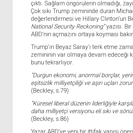
çıktı. Sağlam öngörülerin olmadığı, zayıf
Çok sıkı Trump zemininde duran Michae
değerlendirmesi ve Hillary Clinton’un B
National Security Reckoning”
yazısı. Bi
ABD’nin açmazını ortaya koyması bakım
Trump’ın Beyaz Saray’ı terk etme zama
zemininin var olmaya devam edeceği k
bunu tekrarlıyor.
“Durgun ekonomi, anormal borçlar, yerinde
eşitsizlik milliyetçiliği ve aşırı uçları z
(Beckley, s.79)
“Küresel liberal düzenin liderliğiyle kar
daha milliyetçi versiyonu eli sıkı ve sön
(Beckley, s.86)
Yazar ABD’ye yeni bir ittifak yapısı öneri