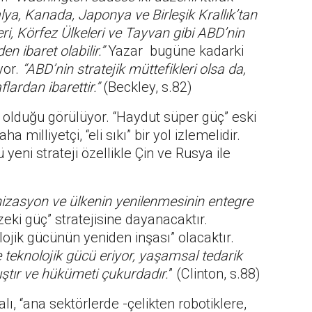
alya, Kanada, Japonya ve Birleşik Krallık’tan
ri, Körfez Ülkeleri ve Tayvan gibi ABD’nin
n ibaret olabilir.”
Yazar bugüne kadarki
yor.
“ABD’nin stratejik müttefikleri olsa da,
ardan ibarettir.”
(Beckley, s.82)
i olduğu görülüyor. “Haydut süper güç” eski
milliyetçi, “eli sıkı” bir yol izlemelidir.
yeni strateji özellikle Çin ve Rusya ile
izasyon ve ülkenin yenilenmesinin entegre
eki güç” stratejisine dayanacaktır.
ojik gücünün yeniden inşası” olacaktır.
 teknolojik gücü eriyor, yaşamsal tedarik
nmıştır ve hükümeti çukurdadır.
” (Clinton, s.88)
ı, “ana sektörlerde -çelikten robotiklere,