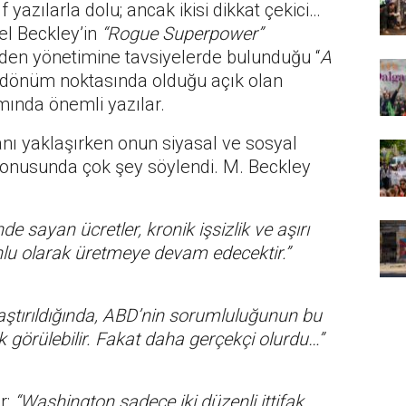
 yazılarla dolu; ancak ikisi dikkat çekici…
l Beckley’in
“Rogue Superpower”
iden yönetimine tavsiyelerde bulunduğu “
A
r dönüm noktasında olduğu açık olan
ında önemli yazılar.
nı yaklaşırken onun siyasal ve sosyal
onusunda çok şey söylendi. M. Beckley
 sayan ücretler, kronik işsizlik ve aşırı
orunlu olarak üretmeye devam edecektir.”
şılaştırıldığında, ABD’nin sorumluluğunun bu
ük görülebilir. Fakat daha gerçekçi olurdu…”
r:
“Washington sadece iki düzenli ittifak