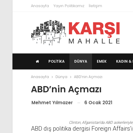
Anasayfa
Yayın Politikamız
İletişim
POLITIKA
DÜNYA
EMEK
KADIN & 
Anasayfa
Dünya
ABD’nin Açmazı
ABD’nin Açmazı
6 Ocak 2021
Mehmet Yılmazer
Clinton, Afganistan’da ABD askerleriyl
ABD dış politika dergisi Foreign Affairs’