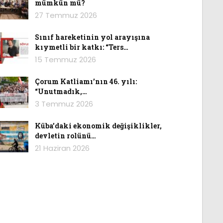
mümkün mü?
27 Temmuz 2026
Sınıf hareketinin yol arayışına
kıymetli bir katkı: “Ters…
15 Temmuz 2026
Çorum Katliamı’nın 46. yılı:
“Unutmadık,…
3 Temmuz 2026
Küba’daki ekonomik değişiklikler,
devletin rolünü…
21 Haziran 2026