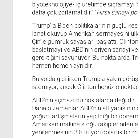
biyoteknolojiye- iç üretimde sıçramayı 
daha çok zorlamalıdır.” “
Hırslı sanayi po
Trump’la Biden politikalarının güçlü k
lanet okuyup Amerikan sermayesini ülk
Çin’le gümrük savaşları başlattı. Clint
başlatmayı ve ABD’nin eriyen sanayi v
gerektiğini savunuyor. Bu noktalarda Tru
hemen hemen aynıdır.
Bu yolda gidilirken Trump’a yakın görüş
istemiyor; ancak Clinton henüz o noktad
ABD’nin açmazı bu noktalarda değildir. K
Daha o zamanlar ABD’nin alt yapısının
yoğun tartışmaların yapıldığı bir dönemdi
Amerikan makine stoğu rakiplerinden en
yenilenmesinin 3.8 trilyon dolarlık bir 