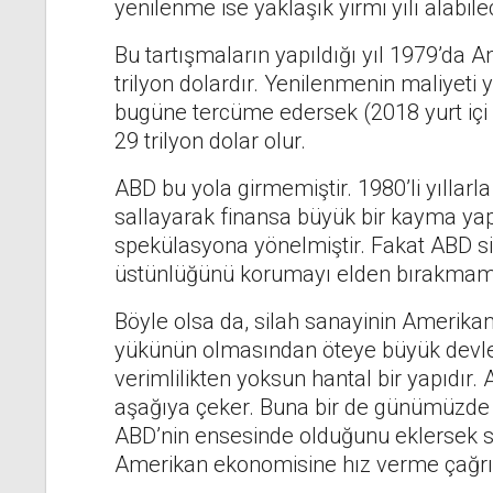
yenilenme ise yaklaşık yirmi yılı alabil
Bu tartışmaların yapıldığı yıl 1979’da Ame
trilyon dolardır. Yenilenmenin maliyeti y
bugüne tercüme edersek (2018 yurt içi 
29 trilyon dolar olur.
ABD bu yola girmemiştir. 1980’li yıllar
sallayarak finansa büyük bir kayma y
spekülasyona yönelmiştir. Fakat ABD sil
üstünlüğünü korumayı elden bırakmamı
Böyle olsa da, silah sanayinin Amerikan
yükünün olmasından öteye büyük devlet
verimlilikten yoksun hantal bir yapıdır. 
aşağıya çeker. Buna bir de günümüzde b
ABD’nin ensesinde olduğunu eklersek s
Amerikan ekonomisine hız verme çağrıl