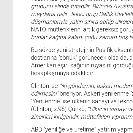
grubunu elinde tutabilir. Birincisi Avustr
meydana gelir…İkinci grup Baltık Devletle
düşmanlarıyla yakın sınıra sahip ülkelerde
NATO müttefiklerini artık gereksiz görü
bunlar kağıtta kalan, çoğu zaman boş lafl
Bu sözde yeni stratejinin Pasifik eksenl
dostlarına “sönük” görünecek olsa da, daha 
Amerikan aşırı sağının rüyasını gördüğü 
hesaplaşmaya odaklıdır.
Clinton ise
“iki gündemin, askeri modern
edilmesini”
öneriyor. Askeri yenilenme “z
“Yenilenme ise ülkenin sanayi ve teknol
(Clinton, s.96) Çünkü,
“Ülkenin sanayi ve
zincirleri kırılgandır, müttefikleri yıpra
ABD “yeniliğe ve üretime” yatırım yapmal