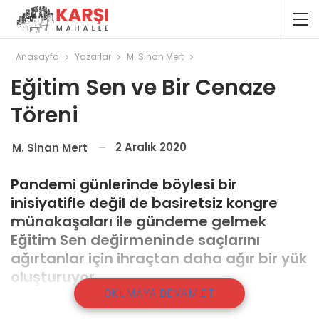
Anasayfa
Yazarlar
M. Sinan Mert
Eğitim Sen ve Bir Cenaze
Töreni
2 Aralık 2020
M. Sinan Mert
Pandemi günlerinde böylesi bir
inisiyatifle değil de basiretsiz kongre
münakaşaları ile gündeme gelmek
Eğitim Sen değirmeninde saçlarını
ağırtanlar için ihraçtan daha ağır bir yük
oluşturuyor.
OKUMAYA DEVAM ET