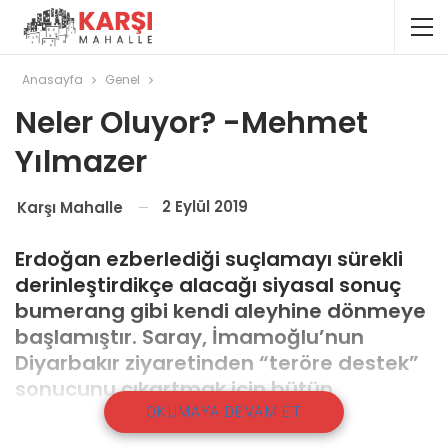
Anasayfa
Genel
Neler Oluyor? -Mehmet
Yılmazer
2 Eylül 2019
Karşı Mahalle
Erdoğan ezberlediği suçlamayı sürekli
derinleştirdikçe alacağı siyasal sonuç
bumerang gibi kendi aleyhine dönmeye
başlamıştır. Saray, İmamoğlu’nun
Diyarbakır ziyaretinden “teröre destek”
sonucunu çıkartmak için bütün
imkanlarını seferber ediyor. Ancak
OKUMAYA DEVAM ET
gürültünün yarattığı sonuç beklediği gibi