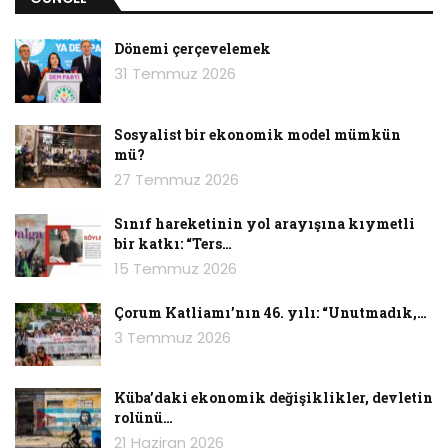
Dönemi çerçevelemek
31 Temmuz 2026
Sosyalist bir ekonomik model mümkün
mü?
27 Temmuz 2026
Sınıf hareketinin yol arayışına kıymetli
bir katkı: “Ters…
15 Temmuz 2026
Çorum Katliamı’nın 46. yılı: “Unutmadık,…
3 Temmuz 2026
Küba’daki ekonomik değişiklikler, devletin
rolünü…
21 Haziran 2026