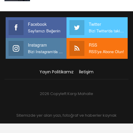
Facebook
Twitter
Sayfamızı Beğenin
Bizi Twitter'da takip edin
Instagram
RSS
Bizi Instagram'da takip edin
RSS'ye Abone Olun!
Yayın Politikamız
İletişim
2026 Copyleft Karşı Mahalle
Sitemizde yer alan yazı, fotoğraf ve haberler kaynak
gösterilmek şartıyla kullanılabilir.