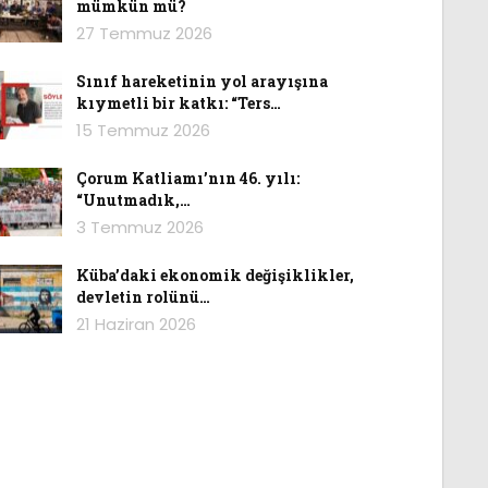
mümkün mü?
27 Temmuz 2026
Sınıf hareketinin yol arayışına
kıymetli bir katkı: “Ters…
15 Temmuz 2026
Çorum Katliamı’nın 46. yılı:
“Unutmadık,…
3 Temmuz 2026
Küba’daki ekonomik değişiklikler,
devletin rolünü…
21 Haziran 2026