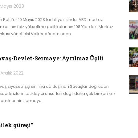
 Mayıs 2023
n Pettifor 10 Mayıs 2023 tarihli yazısında, ABD merkez
nkasının faiz yükseltme politikalarının 1980’lerdeki Merkez
nkası yöneticisi Volker döneminden
…
avaş-Devlet-Sermaye: Ayrılmaz Üçlü
 Aralık 2022
vaş siyaseti işçi sınıfına da düşman
Savaşlar doğrudan
isadi krizlerin tetikleyici unsurları değil daha çok biriken kriz
namiklerinin sermaye
…
ilek güreşi”