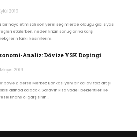
Eylül 2019
iz bir hayalet misali son yerel seçimlerde olduğu gibi siyasi
reçleri etkilerken, neden krizin sonuçlarına karşı
kçilerin farklı kesimlerini
…
konomi-Analiz: Dövize YSK Dopingi
 Mayıs 2019
er böyle giderse Merkez Bankası yeni bir kallavi faiz artışı
kısı altında kalacak, Saray’ın kısa vadeli beklentileri ile
esel finans oligarşisinin
…