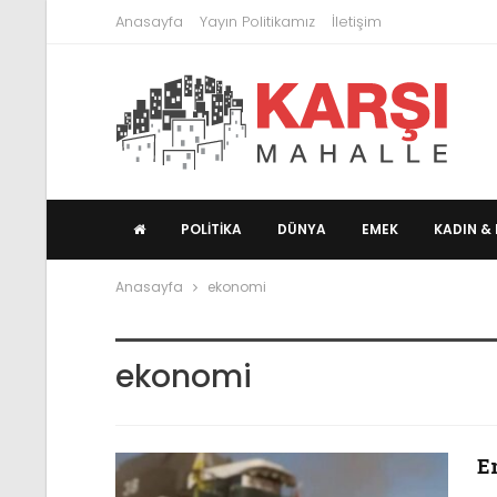
Anasayfa
Yayın Politikamız
İletişim
POLITIKA
DÜNYA
EMEK
KADIN & 
Anasayfa
ekonomi
ekonomi
E