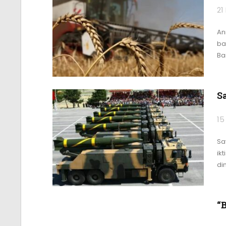
21
An
ba
Ba
S
15
Sa
ikt
di
“B