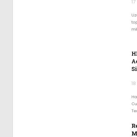
17
Uz
to
mi
H
A
S
18
Ha
Cu
Te
R
M