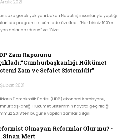
 Aralık 2021
un söze gerek yok yeni bakan Nebati iş insanlarıyla yaptığı
plantıda programı iki cümlede özetledi: “Her biriniz 100’er
lyon dolar bozdurun” ve “Bize
…
DP Zam Raporunu
çıkladı:“Cumhurbaşkanlığı Hükümet
istemi Zam ve Sefalet Sistemidir”
 Şubat 2021
lkların Demokratik Partisi (HDP) ekonomi komisyonu,
mhurbaşkanlığı Hükümet Sistemi’nin hayata geçirildiği
mmuz 2018’ten bugüne yapılan zamlarla ilgili
…
eformist Olmayan Reformlar Olur mu? -
. Sinan Mert