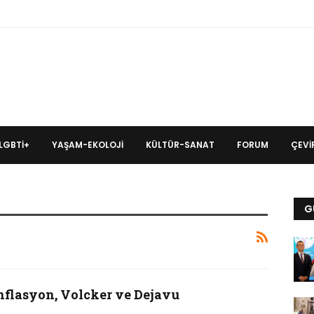
LGBTİ+
YAŞAM-EKOLOJI
KÜLTÜR-SANAT
FORUM
ÇEVIR
G
nflasyon, Volcker ve Dejavu