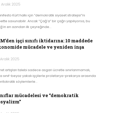
 Aralık 2025
ifesto Kürt halkı için “demokratik siyaset stratejisi”ni
bette savunabilir. Ancak “Çağ’a” bir çağrı yapılıyorsa, bu
ğ’ın en azından ilk çeyreğinde
…
M’den işçi sınıfı iktidarına: 10 maddede
konomide mücadele ve yeniden inşa
 Aralık 2025
ret artışları talebi sadece asgari ücretle sınırlanmamalı,
ta sınıf-beyaz yakalı işçilerle proletarya-prekarya arasında
ritokratik söylemlerle
…
ınıflar mücadelesi ve “demokratik
osyalizm”