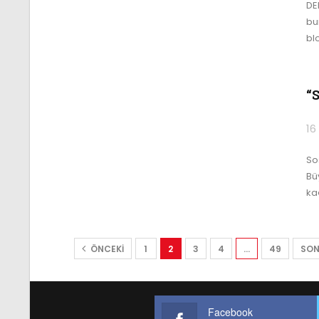
DE
bun
bl
“
16
Sos
Bü
ka
ÖNCEKI
1
2
3
4
…
49
SON
Facebook