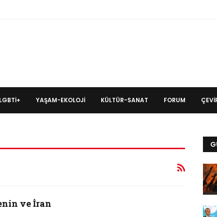
LGBTİ+
YAŞAM-EKOLOJI
KÜLTÜR-SANAT
FORUM
ÇEVIR
G
enin ve İran