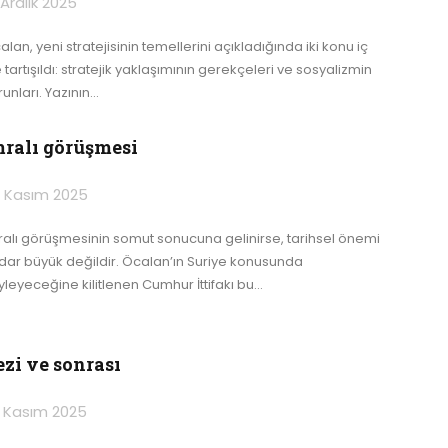
 Aralık 2025
lan, yeni stratejisinin temellerini açıkladığında iki konu iç
 tartışıldı: stratejik yaklaşımının gerekçeleri ve sosyalizmin
unları. Yazının
…
mralı görüşmesi
 Kasım 2025
ralı görüşmesinin somut sonucuna gelinirse, tarihsel önemi
dar büyük değildir. Öcalan’ın Suriye konusunda
yleyeceğine kilitlenen Cumhur İttifakı bu
…
ezi ve sonrası
 Kasım 2025