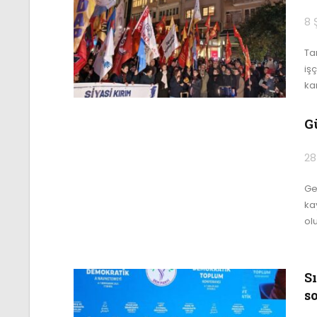
8 
Ta
işç
ka
G
28
Ge
ka
olu
S
so