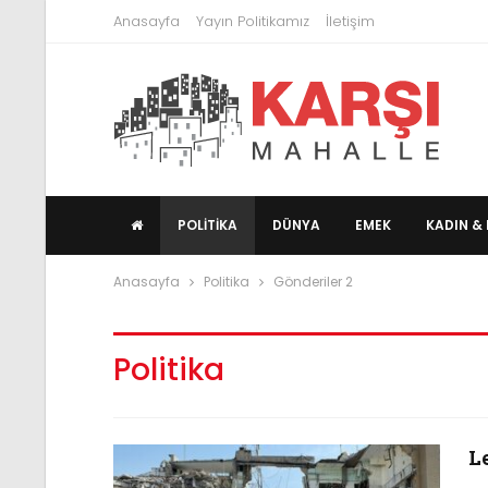
Anasayfa
Yayın Politikamız
İletişim
POLITIKA
DÜNYA
EMEK
KADIN & 
Anasayfa
Politika
Gönderiler 2
Politika
L