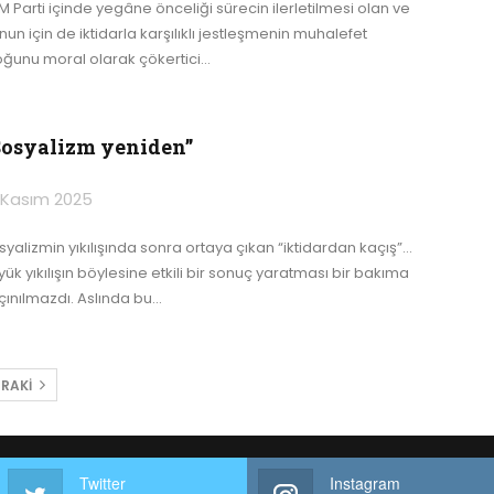
M Parti içinde yegâne önceliği sürecin ilerletilmesi olan ve
un için de iktidarla karşılıklı jestleşmenin muhalefet
oğunu moral olarak çökertici
…
Sosyalizm yeniden”
 Kasım 2025
yalizmin yıkılışında sonra ortaya çıkan “iktidardan kaçış”...
yük yıkılışın böylesine etkili bir sonuç yaratması bir bakıma
çınılmazdı. Aslında bu
…
RAKI
Twitter
Instagram