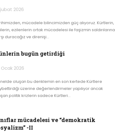
Şubat 2026
rihimizden, mücadele bilincimizden güç alıyoruz. Kürtlerin,
ilerin, ezilenlerin ortak mücadelesi ile faşizmin saldırılarına
rşı duracağız ve direnişi
…
ünlerin bugün getirdiği
 Ocak 2026
nelde oluşan bu denklemin en son kertede Kürtlere
ybettirdiği üzerine değerlendirmeler yapılıyor ancak
şan politik krizlerin sadece Kürtleri
…
ınıflar mücadelesi ve “demokratik
syalizm” -II