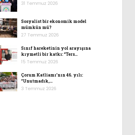
31 Temmuz 2026
Sosyalist bir ekonomik model
mümkün mü?
27 Temmuz 2026
Sınıf hareketinin yol arayışına
kıymetli bir katkı: “Ters…
15 Temmuz 2026
Çorum Katliamı’nın 46. yılı:
“Unutmadık,…
3 Temmuz 2026