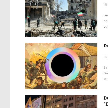
18
Le
so
ya
D
16
Bi
te
bi
De
“