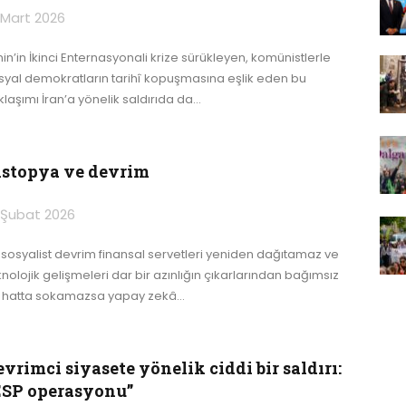
 Mart 2026
nin’in İkinci Enternasyonali krize sürükleyen, komünistlerle
syal demokratların tarihî kopuşmasına eşlik eden bu
klaşımı İran’a yönelik saldırıda da
…
istopya ve devrim
 Şubat 2026
r sosyalist devrim finansal servetleri yeniden dağıtamaz ve
knolojik gelişmeleri dar bir azınlığın çıkarlarından bağımsız
r hatta sokamazsa yapay zekâ
…
vrimci siyasete yönelik ciddi bir saldırı:
ESP operasyonu”