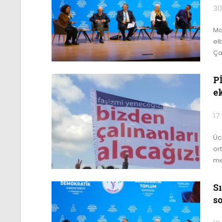
30
Man
el
Ça
Pİ
e
17
Üc
or
me
S
s