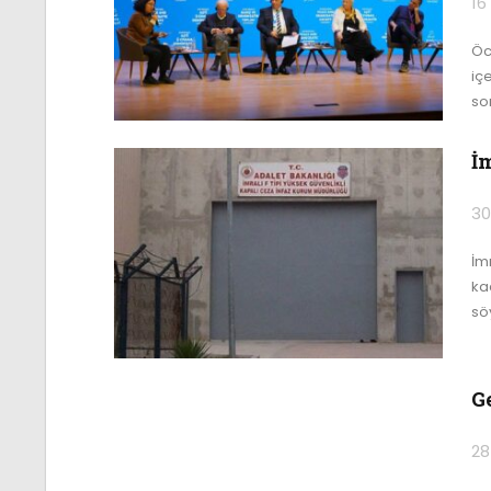
16
Öca
içe
sor
İ
30
İm
ka
sö
G
28