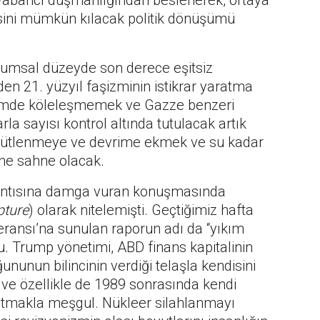
r yabancı düşmanlığından beslenerek, ortaya
esini mümkün kılacak politik dönüşümü
oplumsal düzeyde son derece eşitsiz
den 21. yüzyıl faşizminin istikrar yaratma
içimde köleleşmemek ve Gazze benzeri
la sayısı kontrol altında tutulacak artık
ütlenmeye ve devrime ekmek ve su kadar
ine sahne olacak.
antısına damga vuran konuşmasında
pture
) olarak nitelemişti. Geçtiğimiz hafta
ansı’na sunulan raporun adı da “yıkım
u. Trump yönetimi, ABD finans kapitalinin
nunun bilincinin verdiği telaşla kendisini
ve özellikle de 1989 sonrasında kendi
atmakla meşgul. Nükleer silahlanmayı