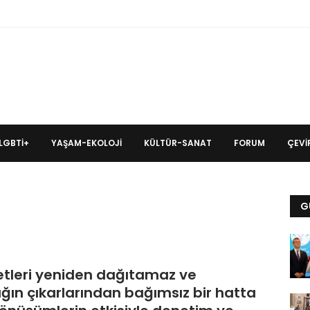
LGBTİ+
YAŞAM-EKOLOJI
KÜLTÜR-SANAT
FORUM
ÇEVIR
G
vetleri yeniden dağıtamaz ve
lığın çıkarlarından bağımsız bir hatta