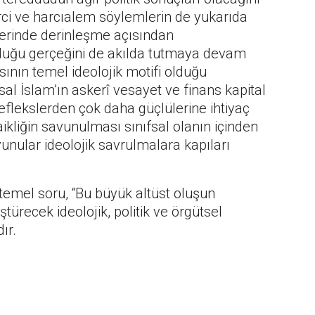
i ve harcıalem söylemlerin de yukarıda
lerinde derinleşme açısından
olduğu gerçeğini de akılda tutmaya devam
sının temel ideolojik motifi olduğu
al İslam’ın askerî vesayet ve finans kapital
eflekslerden çok daha güçlülerine ihtiyaç
ikliğin savunulması sınıfsal olanın içinden
vunular ideolojik savrulmalara kapıları
mel soru, “Bu büyük altüst oluşun
ürecek ideolojik, politik ve örgütsel
ır.