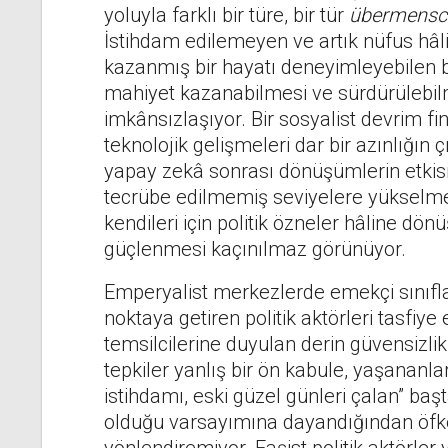
yoluyla farklı bir türe, bir tür
übermensc
İstihdam edilemeyen ve artık nüfus hâlin
kazanmış bir hayatı deneyimleyebilen bir
mahiyet kazanabilmesi ve sürdürülebil
imkânsızlaşıyor. Bir sosyalist devrim f
teknolojik gelişmeleri dar bir azınlığı
yapay zekâ sonrası dönüşümlerin etkis
tecrübe edilmemiş seviyelere yükselmesi,
kendileri için politik özneler hâline dö
güçlenmesi kaçınılmaz görünüyor.
Emperyalist merkezlerde emekçi sınıflar,
noktaya getiren politik aktörleri tasfiye
temsilcilerine duyulan derin güvensizlik 
tepkiler yanlış bir ön kabule, yaşananl
istihdamı, eski güzel günleri çalan” ba
olduğu varsayımına dayandığından öfke