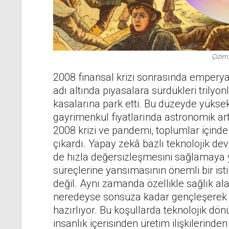
Çizim
2008 finansal krizi sonrasında emperyal
adı altında piyasalara sürdükleri trilyonl
kasalarına park etti. Bu düzeyde yükse
gayrimenkul fiyatlarında astronomik artı
2008 krizi ve pandemi, toplumlar içinde 
çıkardı. Yapay zekâ bazlı teknolojik dev
de hızla değersizleşmesini sağlamaya yö
süreçlerine yansımasının önemli bir 
değil. Aynı zamanda özellikle sağlık a
neredeyse sonsuza kadar gençleşerek h
hazırlıyor. Bu koşullarda teknolojik dön
insanlık içerisinden üretim ilişkilerind