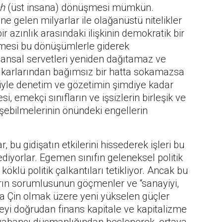
h
(üst insana) dönüşmesi mümkün.
e gelen milyarlar ile olağanüstü nitelikler
 azınlık arasındaki ilişkinin demokratik bir
mesi bu dönüşümlerle giderek
inansal servetleri yeniden dağıtamaz ve
n çıkarlarından bağımsız bir hatta sokamazsa
iyle denetim ve gözetimin şimdiye kadar
 emekçi sınıfların ve işsizlerin birleşik ve
nüşebilmelerinin önündeki engellerin
 bu gidişatın etkilerini hissederek işleri bu
 ediyorlar. Egemen sınıfın geleneksel politik
köklü politik çalkantıları tetikliyor. Ancak bu
arın sorumlusunun göçmenler ve “sanayiyi,
şta Çin olmak üzere yeni yükselen güçler
yi doğrudan finans kapitale ve kapitalizme