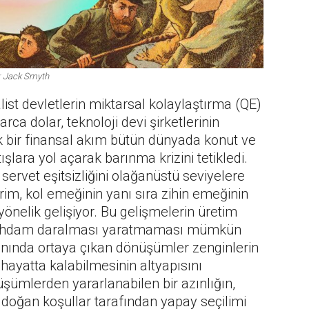
: Jack Smyth
ist devletlerin miktarsal kolaylaştırma (QE)
arca dolar, teknoloji devi şirketlerinin
k bir finansal akım bütün dünyada konut ve
şlara yol açarak barınma krizini tetikledi.
servet eşitsizliğini olağanüstü seviyelere
rim, kol emeğinin yanı sıra zihin emeğinin
nelik gelişiyor. Bu gelişmelerin üretim
istihdam daralması yaratmaması mümkün
lanında ortaya çıkan dönüşümler zenginlerin
ayatta kalabilmesinin altyapısını
üşümlerden yararlanabilen bir azınlığın,
en doğan koşullar tarafından yapay seçilimi