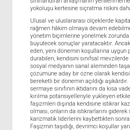
sınırlandıran anlaşmanın yenilenmemesi
yokoluşu kertesine sıçratma riskini dah
Ulusal ve uluslararası ölçeklerde kapita
rağmen hâkim olmaya devam edebilmek 
yönetim biçimlerine yönelmek zorunda
büyütecek sonuçlar yaratacaktır. Ancak
eden, yeni dönemin koşullarına uygun po
durabilen, kendisini sınıfsal mevzilerd
sosyal medyanın sanal aleminden taşabi
çözümüne aday bir özne olarak kendisini
bereketli bir dönemin açıldığı aşikârdır
sermaye sınıfının iktidarını da kısa va
kırılma potansiyelleriyle yükleyen etkil
faşizmleri dışında kendisine istikrar k
olması, onların da istikrarlarını gider
karizmatik liderlerini kaybettikten sonr
Faşizmin taşıdığı, devrimci koşullar ya