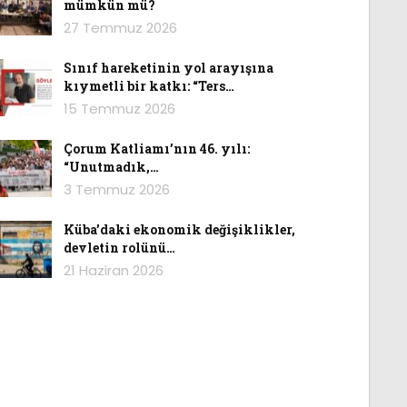
mümkün mü?
27 Temmuz 2026
Sınıf hareketinin yol arayışına
kıymetli bir katkı: “Ters…
15 Temmuz 2026
Çorum Katliamı’nın 46. yılı:
“Unutmadık,…
3 Temmuz 2026
Küba’daki ekonomik değişiklikler,
devletin rolünü…
21 Haziran 2026