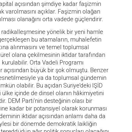
kapital açısından şimdiye kadar faşizmin
ak varolmasını açıklar. Faşizmin olağan
lması olanağını orta vadede güçlendirir.
 radikalleşmesine yönelik bir yeni hamle
n gerçekleşen bu atamaların, muhalefetin
tına alınmasını ve temel toplumsal
ürel olana çekilmesinin iktidar tarafından
kurulabilir. Orta Vadeli Programı
ar açısından büyük bir şok olmuştu. Benzer
snetilmesiyle ya da toplumsal gündemin
mkün olabilir. Bu açıdan Suriye’deki IŞİD
iği ülke içinde de dinsel olanın hâkimiyetini
. DEM Parti’nin desteğinin olası bir
ine kadar bir potansiyel olarak korunması
ndeminin iktidar açısından anlamı daha da
ylesi bir dönemde demokratik laikliğin
ereddüdün ağır politik sonuçları olacağını