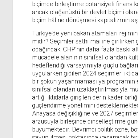
biçimde birleştirme potansiyeli finans 
ancak olağanüstü bir devlet biçimi olar
biçim hâline dönüşmesi kapitalizmin aşı
Türkiye’de yeni bakan atamaları rejimin
midir? Seçimler sathı mailine girilirke
odağındaki CHP’nin daha fazla baskı al
mücadele alanının sınıfsal olandan kült
hedeflendiği varsayımıyla güçlü bağları 
uygularken gidilen 2024 seçimleri iktid
bir şokun yaşanmaması ya programın e
sınıfsal olandan uzaklaştırılmasıyla mü
artığı iktidarla girişilen derin kader birl
güçlendirme yönelimini desteklemektedir
Anayasa değişikliğine ve 2027 seçimler
arzusuyla birleşince dinselleştirme gü
büyümektedir. Devrimci politik özne, bö
savunulması noktasında yaşanacak bir t