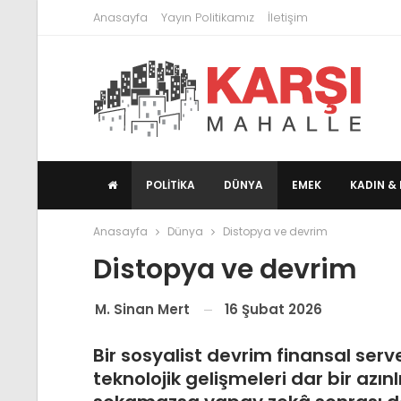
Anasayfa
Yayın Politikamız
İletişim
POLITIKA
DÜNYA
EMEK
KADIN & 
Anasayfa
Dünya
Distopya ve devrim
Distopya ve devrim
16 Şubat 2026
M. Sinan Mert
Bir sosyalist devrim finansal ser
teknolojik gelişmeleri dar bir azın