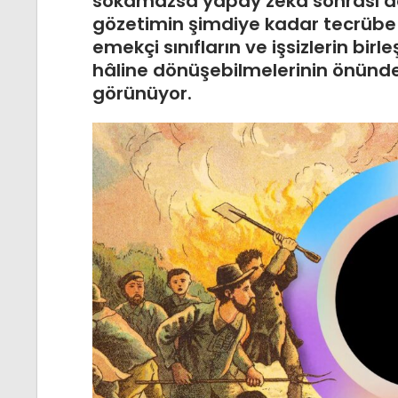
sokamazsa yapay zekâ sonrası dö
gözetimin şimdiye kadar tecrübe
emekçi sınıfların ve işsizlerin birle
hâline dönüşebilmelerinin önünde
görünüyor.