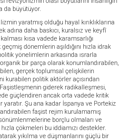
 revizyonizmin olası boyutlarını insanlığın
a da büyütüyor.
lizmin yaratmış olduğu hayal kırıklıklarına
adına daha baskıcı, kuralsız ve keyfî
 kalması kısa vadede karamsarlığı
 geçmiş dönemlerin aşıldığını hızla idrak
litik yönelimlerin arkasında ısrarla
e organik bir parça olarak konumlandırabilen,
len, gerçek toplumsal çelişkilerin
 kurabilen politik aktörler açısından
. Faşistleşmenin giderek radikalleşmesi,
dede güçlendiren ancak orta vadede kritik
er yaratır. Şu ana kadar İspanya ve Portekiz
azandırabilen faşist rejim kurulamamış
ek sönümlenmelerine borçlu olmaları ve
a hızla çökmeleri bu iddiamızı destekler.
ratarak yıkılma ve düşmanlarını güçlü bir