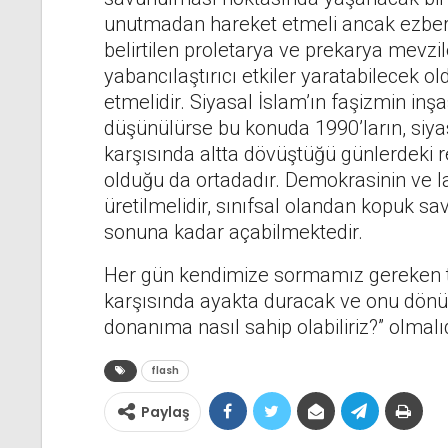
unutmadan hareket etmeli ancak ezberc
belirtilen proletarya ve prekarya mevzi
yabancılaştırıcı etkiler yaratabilecek 
etmelidir. Siyasal İslam’ın faşizmin inşa
düşünülürse bu konuda 1990’ların, siyas
karşısında altta dövüştüğü günlerdeki r
olduğu da ortadadır. Demokrasinin ve la
üretilmelidir, sınıfsal olandan kopuk sa
sonuna kadar açabilmektedir.
Her gün kendimize sormamız gereken te
karşısında ayakta duracak ve onu dönüşt
donanıma nasıl sahip olabiliriz?” olmalıd
flash
Paylaş