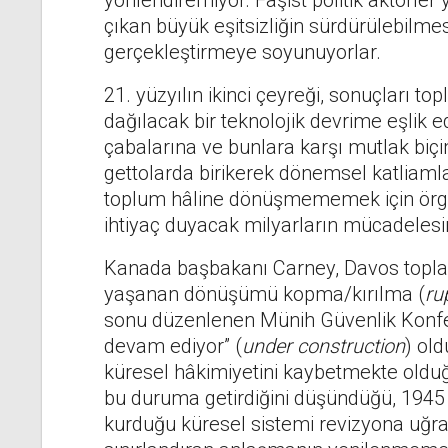
yönlendiremiyor. Faşist politik aktörle
çıkan büyük eşitsizliğin sürdürülebilm
gerçekleştirmeye soyunuyorlar.
21. yüzyılın ikinci çeyreği, sonuçları t
dağılacak bir teknolojik devrime eşlik e
çabalarına ve bunlara karşı mutlak b
gettolarda birikerek dönemsel katliamlar
toplum hâline dönüşmememek için örg
ihtiyaç duyacak milyarların mücadeles
Kanada başbakanı Carney, Davos topl
yaşanan dönüşümü kopma/kırılma (
ru
sonu düzenlenen Münih Güvenlik Konfer
devam ediyor” (
under construction
) old
küresel hâkimiyetini kaybetmekte olduğu
bu duruma getirdiğini düşündüğü, 1945 
kurduğu küresel sistemi revizyona uğr