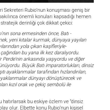
ri Sekreteri Rubio’nun konuşması geniş bir
 bakılınca önemli konuları kapsadığı hemen
ratejik derinliği çok dikkat çekici:
ı’nın sona ermesinden önce, Batı -
mek, yeni kıtalar kurmak, dünyaya yayılan
larından yola çıkan kaşifleriyle-
çağından bu yana ilk kez daralıyordu.
 Perde’nin arkasında yaşıyordu ve diğer
ünüyordu. Büyük Batı imparatorlukları, dinsiz
tı ayaklanmalar tarafından hızlandırılan,
 ayaklanmalar dünyayı dönüştürecek ve
arı kızıl orak ve çekiç sembolü ile
 hatırlarsak bu eskiye özlem ve “dinsiz
ay olur. Elbette konu Rubio’nun kişisel