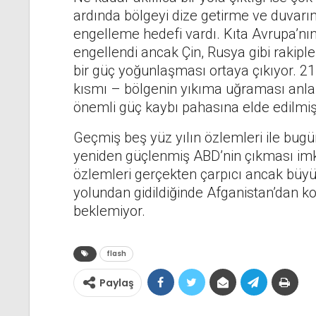
ardında bölgeyi dize getirme ve duvarın 
engelleme hedefi vardı. Kıta Avrupa’nı
engellendi ancak Çin, Rusya gibi rakipl
bir güç yoğunlaşması ortaya çıkıyor. 21.
kısmı – bölgenin yıkıma uğraması anl
önemli güç kaybı pahasına elde edilmiş 
Geçmiş beş yüz yılın özlemleri ile bug
yeniden güçlenmiş ABD’nin çıkması imkân
özlemleri gerçekten çarpıcı ancak büyük
yolundan gidildiğinde Afganistan’dan ko
beklemiyor.
flash
Paylaş