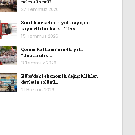
mümkün mü?
27 Temmuz 2026
Sınıf hareketinin yol arayışına
kıymetli bir katkı: “Ters…
15 Temmuz 2026
Çorum Katliamı’nın 46. yılı:
“Unutmadık,…
3 Temmuz 2026
Küba’daki ekonomik değişiklikler,
devletin rolünü…
21 Haziran 2026