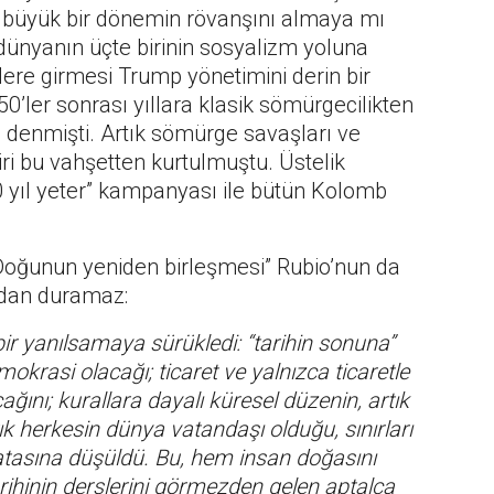
D büyük bir dönemin rövanşını almaya mı
dünyanın üçte birinin sosyalizm yoluna
ere girmesi Trump yönetimini derin bir
950’ler sonrası yıllara klasik sömürgecilikten
” denmişti. Artık sömürge savaşları ve
iri bu vahşetten kurtulmuştu. Üstelik
 yıl yeter” kampanyası ile bütün Kolomb
ve Doğunun yeniden birleşmesi” Rubio’nun da
adan duramaz:
bir yanılsamaya sürükledi: “tarihin sonuna”
emokrasi olacağı; ticaret ve yalnızca ticaretle
cağını; kurallara dayalı küresel düzenin, artık
tık herkesin dünya vatandaşı olduğu, sınırları
asına düşüldü. Bu, hem insan doğasını
tarihinin derslerini görmezden gelen aptalca