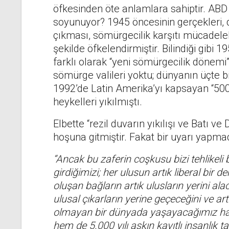
öfkesinden öte anlamlara sahiptir. AB
soyunuyor? 1945 öncesinin gerçekleri, 
çıkması, sömürgecilik karşıtı mücadelel
şekilde öfkelendirmiştir. Bilindiği gibi 1
farklı olarak “yeni sömürgecilik dönemi
sömürge valileri yoktu; dünyanın üçte b
1992’de Latin Amerika’yı kapsayan “500
heykelleri yıkılmıştı.
Elbette “rezil duvarın yıkılışı ve Batı 
hoşuna gitmiştir. Fakat bir uyarı yapm
“Ancak bu zaferin coşkusu bizi tehlikeli 
girdiğimizi; her ulusun artık liberal bir d
oluşan bağların artık ulusların yerini ala
ulusal çıkarların yerine geçeceğini ve ar
olmayan bir dünyada yaşayacağımız hat
hem de 5.000 yılı aşkın kayıtlı insanlık 