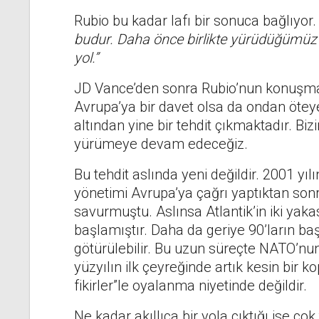
Rubio bu kadar lafı bir sonuca bağlıyor
budur. Daha önce birlikte yürüdüğümüz 
yol.”
JD Vance’den sonra Rubio’nun konuşması
Avrupa’ya bir davet olsa da ondan öteye
altından yine bir tehdit çıkmaktadır. Biz
yürümeye devam edeceğiz.
Bu tehdit aslında yeni değildir. 2001 yıl
yönetimi Avrupa’ya çağrı yaptıktan sonra
savurmuştu. Aslınsa Atlantik’in iki yaka
başlamıştır. Daha da geriye 90’ların ba
götürülebilir. Bu uzun süreçte NATO’nu
yüzyılın ilk çeyreğinde artık kesin bir 
fikirler”le oyalanma niyetinde değildir.
Ne kadar akıllıca bir yola çıktığı ise çok