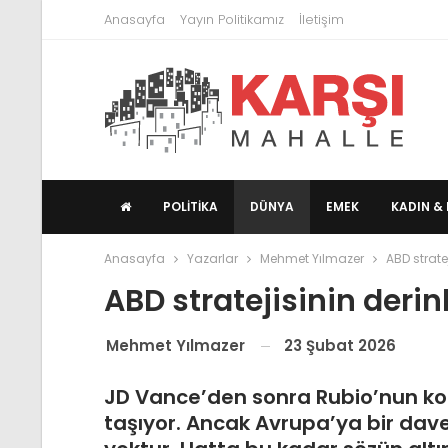
Anasayfa
Yayın Politikamız
İletişim
POLITIKA
DÜNYA
EMEK
KADIN & 
Anasayfa
Yazarlar
Mehmet Yılmazer
ABD stratej
ABD stratejisinin derinl
23 Şubat 2026
Mehmet Yılmazer
JD Vance’den sonra Rubio’nun kon
taşıyor. Ancak Avrupa’ya bir dave