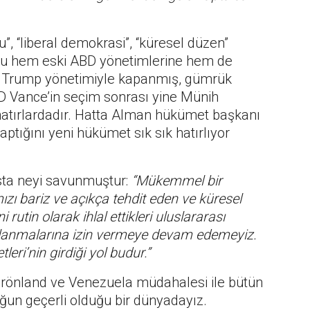
u”, “liberal demokrasi”, “küresel düzen”
. Bu hem eski ABD yönetimlerine hem de
nem Trump yönetimiyle kapanmış, gümrük
D Vance’in seçim sonrası yine Münih
 hatırlardadır. Hatta Alman hükümet başkanı
ptığını yeni hükümet sık sık hatırlıyor
nsta neyi savunmuştur:
“Mükemmel bir
ı bariz ve açıkça tehdit eden ve küresel
i rutin olarak ihlal ettikleri uluslararası
lanmalarına izin vermeye devam edemeyiz.
ri’nin girdiği yol budur.”
rönland ve Venezuela müdahalesi ile bütün
ğun geçerli olduğu bir dünyadayız.