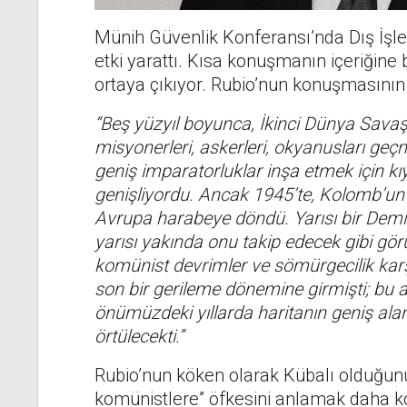
Münih Güvenlik Konferansı’nda Dış İşle
etki yarattı. Kısa konuşmanın içeriğine
ortaya çıkıyor. Rubio’nun konuşmasının st
“Beş yüzyıl boyunca, İkinci Dünya Savaş
misyonerleri, askerleri, okyanusları geç
geniş imparatorluklar inşa etmek için kıyı
genişliyordu. Ancak 1945’te, Kolomb’un 
Avrupa harabeye döndü. Yarısı bir Demir
yarısı yakında onu takip edecek gibi gör
komünist devrimler ve sömürgecilik karşı
son bir gerileme dönemine girmişti; bu
önümüzdeki yıllarda haritanın geniş alanl
örtülecekti.”
Rubio’nun köken olarak Kübalı olduğunu
komünistlere” öfkesini anlamak daha kol