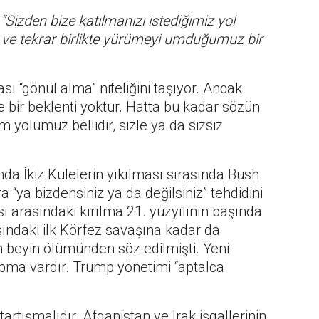
.
“Sizden bize katılmanızı istediğimiz yol
ve tekrar birlikte yürümeyi umduğumuz bir
 “gönül alma” niteliğini taşıyor. Ancak
 bir beklenti yoktur. Hatta bu kadar sözün
im yolumuz bellidir, sizle ya da sizsiz
ında İkiz Kulelerin yıkılması sırasında Bush
 “ya bizdensiniz ya da değilsiniz” tehdidini
sı arasındaki kırılma 21. yüzyılının başında
şındaki ilk Körfez savaşına kadar da
n beyin ölümünden söz edilmişti. Yeni
kopma vardır. Trump yönetimi “aptalca
 tartışmalıdır. Afganistan ve Irak işgallerinin