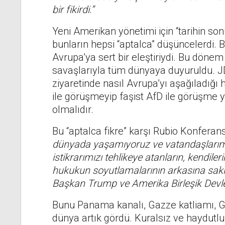
bir fikirdi.”
Yeni Amerikan yönetimi için “tarihin son
bunların hepsi “aptalca” düşüncelerdi
Avrupa’ya sert bir eleştiriydi. Bu dö
savaşlarıyla tüm dünyaya duyuruldu. J
ziyaretinde nasıl Avrupa’yı aşağıladığı
ile görüşmeyip faşist AfD ile görüşme ya
olmalıdır.
Bu “aptalca fikre” karşı Rubio Konfera
dünyada yaşamıyoruz ve vatandaşlarımız
istikrarımızı tehlikeye atanların, kendilerin
hukukun soyutlamalarının arkasına sak
Başkan Trump ve Amerika Birleşik Devletle
Bunu Panama kanalı, Gazze katliamı, G
dünya artık gördü. Kuralsız ve haydutlu