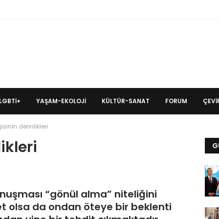
LGBTİ+
YAŞAM-EKOLOJI
KÜLTÜR-SANAT
FORUM
ÇEVIR
isinin derinlikleri
ikleri
G
uşması “gönül alma” niteliğini
t olsa da ondan öteye bir beklenti