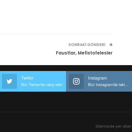
SONRAKI GÖNDERI
Faustlar, Mefistofelesler
Twitter
Instagram
Bizi Twitter'da takip edin
Bizi Instagram'da takip edin
Sitemizde yer alan 