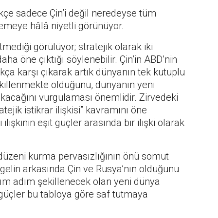
çe sadece Çin’i değil neredeyse tüm
emeye hâlâ niyetli görünüyor.
ediği görülüyor; stratejik olarak iki
aha öne çıktığı söylenebilir. Çin’in ABD’nin
ça karşı çıkarak artık dünyanın tek kutuplu
ekillenmekte olduğunu, dünyanın yeni
ıkacağını vurgulaması önemlidir. Zirvedeki
ejik istikrar ilişkisi” kavramını öne
ilişkinin eşit güçler arasında bir ilişki olarak
 düzeni kurma pervasızlığının önü somut
ngelin arkasında Çin ve Rusya’nın olduğunu
dım adım şekillenecek olan yeni dünya
 güçler bu tabloya göre saf tutmaya