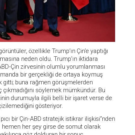
rüntüler, özellikle Trump’ın Çin’e yaptığı
asına neden oldu. Trump’ın iktidara
a ABD-Çin zirvesinin olumlu yorumlanması
amanda bir gerçekliği de ortaya koymuş
ak gitti; buna rağmen görüşmelerden
nuç çıkmadığını söylemek mümkündür. Bu
in durumuyla ilgili belli bir işaret verse de
çizilemediğini gösteriyor.
cı bir Çin-ABD stratejik istikrar ilişkisi”nden
e hemen her şey girse de somut olarak
bakılınca göz dolduran bir sonuç