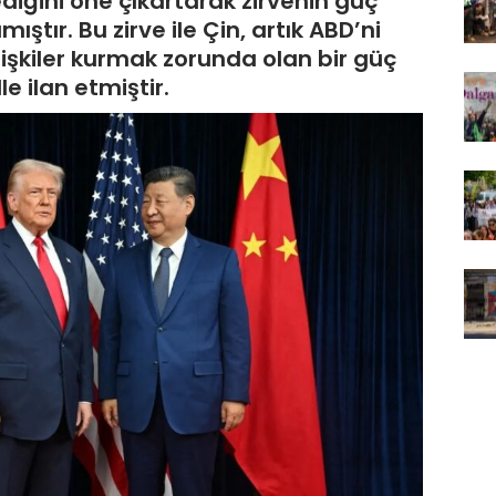
lediğini öne çıkartarak zirvenin güç
ştır. Bu zirve ile Çin, artık ABD’ni
lişkiler kurmak zorunda olan bir güç
e ilan etmiştir.