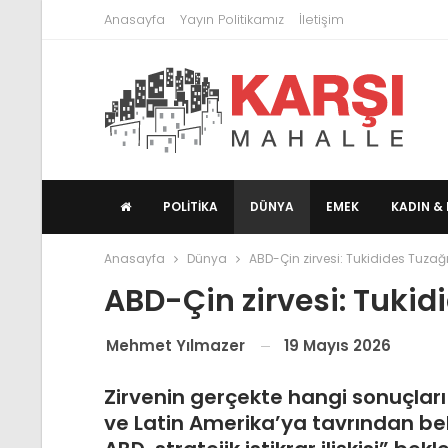
Anasayfa
Yayın Politikamız
İletişim
POLITIKA
DÜNYA
EMEK
KADIN & 
Anasayfa
Dünya
ABD-Çin zirvesi: Tukidides Tuza
ABD-Çin zirvesi: Tuki
19 Mayıs 2026
Mehmet Yılmazer
Zirvenin gerçekte hangi sonuçları
ve Latin Amerika’ya tavrından bell