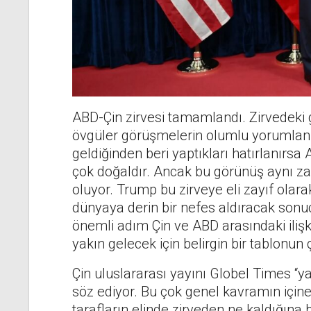
ABD-Çin zirvesi tamamlandı. Zirvedeki gö
övgüler görüşmelerin olumlu yorumlanm
geldiğinden beri yaptıkları hatırlanırs
çok doğaldır. Ancak bu görünüş aynı z
oluyor. Trump bu zirveye eli zayıf olar
dünyaya derin bir nefes aldıracak so
önemli adım Çin ve ABD arasındaki ilişkin
yakın gelecek için belirgin bir tablonun 
Çin uluslararası yayını Globel Times “yapı
söz ediyor. Bu çok genel kavramın için
tarafların elinde zirveden ne kaldığına 