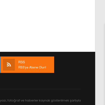
RSS
RSS'ye Abone Olun!
yazı, fotoğraf ve haberler kaynak gösterilmek şartıyla