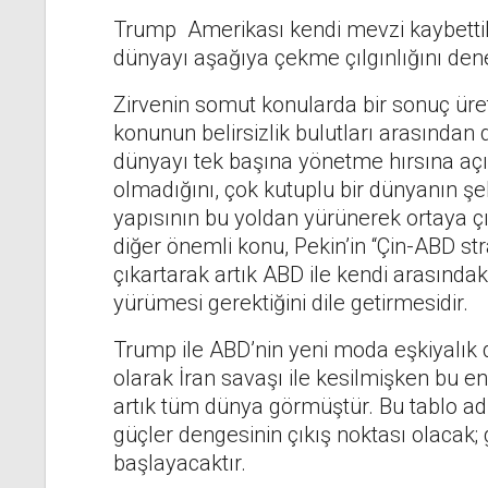
Trump Amerikası kendi mevzi kaybettik
dünyayı aşağıya çekme çılgınlığını den
Zirvenin somut konularda bir sonuç üretm
konunun belirsizlik bulutları arasından d
dünyayı tek başına yönetme hırsına açık
olmadığını, çok kutuplu bir dünyanın ş
yapısının bu yoldan yürünerek ortaya ç
diğer önemli konu, Pekin’in “Çin-ABD strat
çıkartarak artık ABD ile kendi arasındaki 
yürümesi gerektiğini dile getirmesidir.
Trump ile ABD’nin yeni moda eşkiyalık
olarak İran savaşı ile kesilmişken bu e
artık tüm dünya görmüştür. Bu tablo a
güçler dengesinin çıkış noktası olacak;
başlayacaktır.