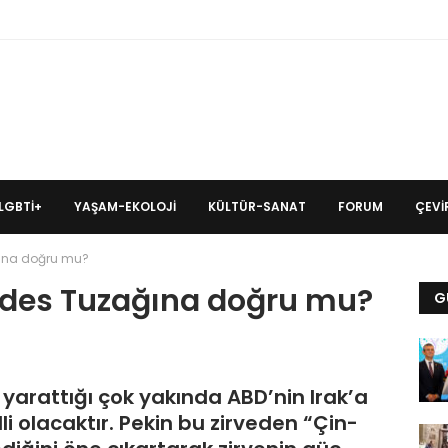
LGBTİ+
YAŞAM-EKOLOJI
KÜLTÜR-SANAT
FORUM
ÇEVIR
ğına doğru mu?
dides Tuzağına doğru mu?
G
 yarattığı çok yakında ABD’nin Irak’a
i olacaktır. Pekin bu zirveden “Çin-