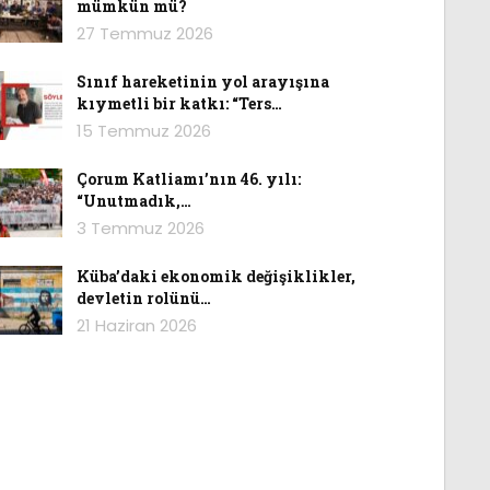
mümkün mü?
27 Temmuz 2026
Sınıf hareketinin yol arayışına
kıymetli bir katkı: “Ters…
15 Temmuz 2026
Çorum Katliamı’nın 46. yılı:
“Unutmadık,…
3 Temmuz 2026
Küba’daki ekonomik değişiklikler,
devletin rolünü…
21 Haziran 2026