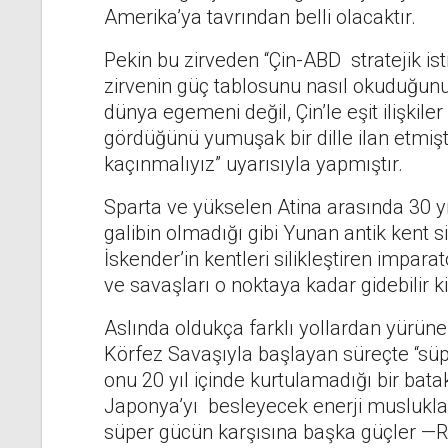
Amerika’ya tavrından belli olacaktır.
Pekin bu zirveden “Çin-ABD stratejik istik
zirvenin güç tablosunu nasıl okuduğunu a
dünya egemeni değil, Çin’le eşit ilişkil
gördüğünü yumuşak bir dille ilan etmiş
kaçınmalıyız” uyarısıyla yapmıştır.
Sparta ve yükselen Atina arasında 30 y
galibin olmadığı gibi Yunan antik kent s
İskender’in kentleri silikleştiren imparat
ve savaşları o noktaya kadar gidebilir k
Aslında oldukça farklı yollardan yürün
Körfez Savaşıyla başlayan süreçte “süp
onu 20 yıl içinde kurtulamadığı bir bat
Japonya’yı besleyecek enerji muslukları
süper gücün karşısına başka güçler —Ru