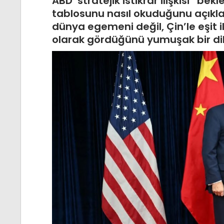
ABD stratejik istikrar ilişkisi” bek
tablosunu nasıl okuduğunu açıklamı
dünya egemeni değil, Çin’le eşit i
olarak gördüğünü yumuşak bir dill