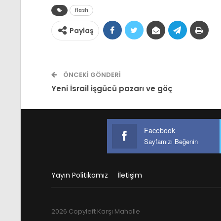
flash
Paylaş
ÖNCEKI GÖNDERI
Yeni İsrail işgücü pazarı ve göç
Facebook
Sayfamızı Beğenin
Yayın Politikamız
İletişim
2026 Copyleft Karşı Mahalle