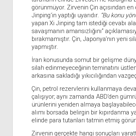
görünmüyor. Zirvenin Çin açısından e
Jinping’in yaptığı uyarıdır.
“Bu konu yöne
yapan Xi Jinping tam istediği cevabı a
savaşmanın amansızlığını” açıklamasıyl
bırakmamıştır. Çin, Japonya’nın yeni si
yapmıştır.
İran konusunda somut bir gelişme dünya
silah edinmeyeceğinin teminatını üstle
arkasına sakladığı yıkıcılığından vazgeç
Çin, petrol rezervlerini kullanmaya de
çalışıyor; aynı zamanda ABD’den gümrük
ürünlerini yeniden almaya başlayabileceğ
alımı borsada belirgin bir kıpırdanma y
elinde para tutanları tatmin etmiş gör
Zirvenin gerçekte hangi sonuçları yaratt