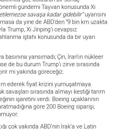
n önemli gündemi Tayvan konusunda Xi
tilemezse savaşa kadar gidebilir”
uyarısını
lamasa da yine de ABD’den “9 bin km uzakta
a Trump, Xi Jinping’i cevapsız
lahlanma iştahı konusunda da bir uyarı
 basınına yansımadı; Çin, İran’ın nükleer
nse de bu durum Trump’ı zirve sırasında
irir mi yakında göreceğiz.
vam ederek fiyat krizini yumuşatmaya
 savaşları sırasında almayı kestiği tarım
inin işaretini verdi. Boeing uçaklarının
aratmadığına göre 200 Boeing siparişi,
ünmüyor.
ığı çok yakında ABD’nin Irak’a ve Latin