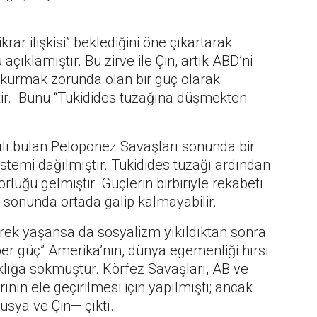
rar ilişkisi” beklediğini öne çıkartarak
çıklamıştır. Bu zirve ile Çin, artık ABD’ni
er kurmak zorunda olan bir güç olarak
tir. Bunu “Tukidides tuzağına düşmekten
ılı bulan Peloponez Savaşları sonunda bir
istemi dağılmıştır. Tukidides tuzağı ardından
orluğu gelmiştir. Güçlerin birbiriyle rekabeti
i sonunda ortada galip kalmayabilir.
erek yaşansa da sosyalizm yıkıldıktan sonra
er güç” Amerika’nın, dünya egemenliği hırsı
aklığa sokmuştur. Körfez Savaşları, AB ve
nın ele geçirilmesi için yapılmıştı; ancak
sya ve Çin— çıktı.