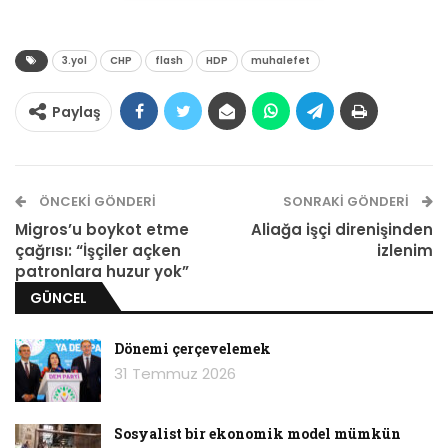
3.yol
CHP
flash
HDP
muhalefet
Paylaş
ÖNCEKI GÖNDERI
SONRAKI GÖNDERI
Migros’u boykot etme
Aliağa işçi direnişinden
çağrısı: “İşçiler açken
izlenim
patronlara huzur yok”
GÜNCEL
Uzun süredir fotoğraf vermesi beklenen
restorasyon masası sonunda kuruldu. Ancak
Dönemi çerçevelemek
ortaya çıkan fotoğrafın yarattığı izlenim, kriz
31 Temmuz 2026
çözme potansiyelinden ziyade krizi büyütme
becerisi daha yüksek bir bileşimin ortaya çıktığı
Sosyalist bir ekonomik model mümkün
yönünde.