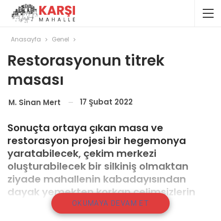
Anasayfa
Genel
Restorasyonun titrek
masası
17 Şubat 2022
M. Sinan Mert
Sonuçta ortaya çıkan masa ve
restorasyon projesi bir hegemonya
yaratabilecek, çekim merkezi
oluşturabilecek bir silkiniş olmaktan
ziyade mahallenin kabadayısından
dayak yemekten korkan çelimsizlerin
birbirine sığındığı…
OKUMAYA DEVAM ET