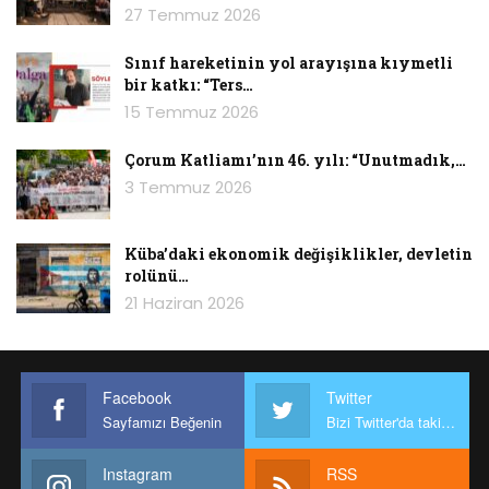
27 Temmuz 2026
Sınıf hareketinin yol arayışına kıymetli
bir katkı: “Ters…
15 Temmuz 2026
Çorum Katliamı’nın 46. yılı: “Unutmadık,…
3 Temmuz 2026
Küba’daki ekonomik değişiklikler, devletin
rolünü…
21 Haziran 2026
Facebook
Twitter
Sayfamızı Beğenin
Bizi Twitter'da takip edin
Instagram
RSS