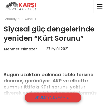
Anasayfa
Genel
Siyasal güç dengelerinde
yeniden “Kürt Sorunu”
27 Eylül 2021
Mehmet Yılmazer
Bugün uzaktan bakınca tablo tersine
dönmüş görünüyor. AKP ve elbette
cumhur ittifakı Kürt sorunu yoktur
diyerek eski devlet aklına geri dönmüş
OKUMAYA DEVAM ET
oluyor; CHP ve diğer muhalif partiler
“vardır” diyerek yeni bir akla doğru yola