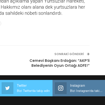
ından açıklama yapan Yurtsuzlar Hareketi,
 Hakkımız olanı alana dek yurtsuzlara her
da sahildeki nöbeti sonlandırdı.
SONRAKI GÖNDERI
Cemevi Başkanı Erdoğan: “AKP’li
Belediyenin Oyun Ortağı ADFE!”
Twitter
Instagram
Bizi Twitter'da takip edin
Bizi Instagram'da takip edin