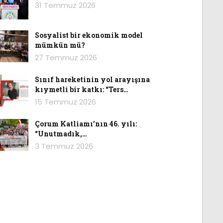
31 Temmuz 2026
Sosyalist bir ekonomik model
mümkün mü?
27 Temmuz 2026
Sınıf hareketinin yol arayışına
kıymetli bir katkı: “Ters…
15 Temmuz 2026
Çorum Katliamı’nın 46. yılı:
“Unutmadık,…
3 Temmuz 2026