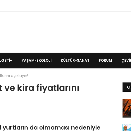
LGBTİ+
YAŞAM-EKOLOJI
KÜLTÜR-SANAT
FORUM
ÇEVIR
tlarını açıklayın!
 ve kira fiyatlarını
G
li yurtların da olmaması nedeniyle