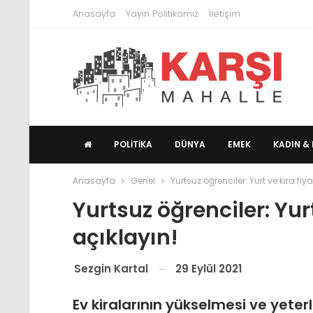
Anasayfa
Yayın Politikamız
İletişim
POLITIKA
DÜNYA
EMEK
KADIN & 
Anasayfa
Genel
Yurtsuz öğrenciler: Yurt ve kira fiya
Yurtsuz öğrenciler: Yurt
açıklayın!
29 Eylül 2021
Sezgin Kartal
Ev kiralarının yükselmesi ve yeter