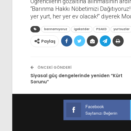
Öğrencilerin gözaltına alınmasının ard
“Barınma Hakkı Nöbetimizi Dağıtıyoruz!
yer yurt, her yer ev olacak!” diyerek Mo
barınamıyoruz
igekatder
PSAKD
yurtsuzlar
Paylaş
ÖNCEKI GÖNDERI
Siyasal güç dengelerinde yeniden “Kürt
Sorunu”
Facebook
Sayfamızı Beğenin