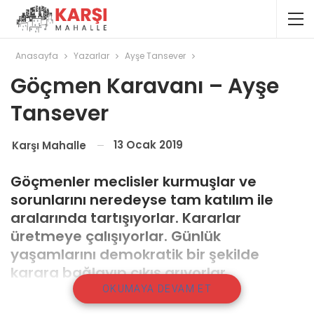
Anasayfa
Yazarlar
Ayşe Tansever
Göçmen Karavanı – Ayşe
Tansever
13 Ocak 2019
Karşı Mahalle
Göçmenler meclisler kurmuşlar ve
sorunlarını neredeyse tam katılım ile
aralarında tartışıyorlar. Kararlar
üretmeye çalışıyorlar. Günlük
yaşamlarını demokratik bir şekilde
karara bağlayıp çıkış arıyorlar.
OKUMAYA DEVAM ET
Meksika’da ABD sınırına dayanan göçmen