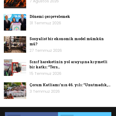
7 Ağustos 2026
Dönemi çerçevelemek
31 Temmuz 2026
Sosyalist bir ekonomik model mümkün
mü?
27 Temmuz 2026
Sınıf hareketinin yol arayışına kıymetli
bir katkı: “Ters…
15 Temmuz 2026
Çorum Katliamı’nın 46. yılı: “Unutmadık,…
3 Temmuz 2026