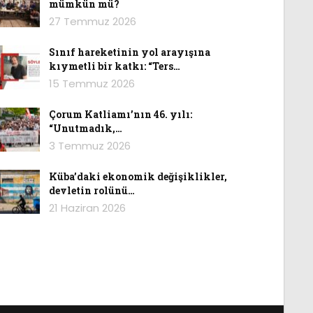
mümkün mü?
27 Temmuz 2026
Sınıf hareketinin yol arayışına
kıymetli bir katkı: “Ters…
15 Temmuz 2026
Çorum Katliamı’nın 46. yılı:
“Unutmadık,…
3 Temmuz 2026
Küba’daki ekonomik değişiklikler,
devletin rolünü…
21 Haziran 2026