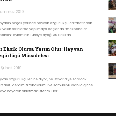
Temmuz 2019
nyanın birçok yerinde hayvan özgürlükçüleri tarafından
k yakın tarihlerde yapılmaya başlanan “mezbahalar
pansın” eyleminin Türkiye ayağı 30 Haziran
…
ir Eksik Olursa Yarım Olur: Hayvan
zgürlüğü Mücadelesi
 Şubat 2019
yvan özgürlükçüleri ne diyor, ne istiyor diye soracak
ursanız; derdimizi tahakkümü ve sömürüyü olabildiğince
taya koyarak anlatmak isterim.
Her
…