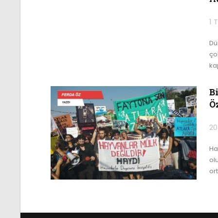
1 
Dü
ço
ka
B
Ö
20
Ha
ol
or