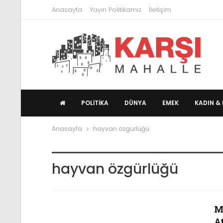
Anasayfa
Yayın Politikamız
İletişim
POLITIKA
DÜNYA
EMEK
KADIN & 
Anasayfa
hayvan özgürlüğü
hayvan özgürlüğü
M
At