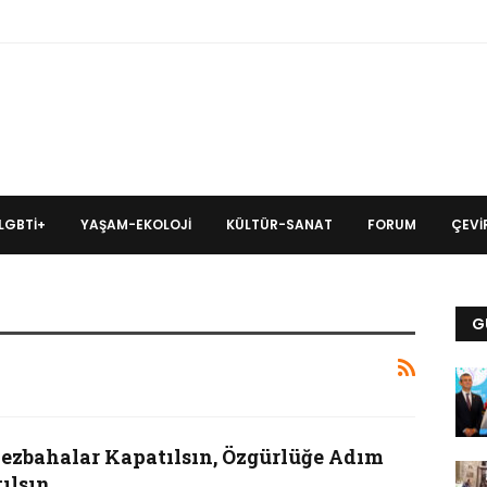
LGBTİ+
YAŞAM-EKOLOJI
KÜLTÜR-SANAT
FORUM
ÇEVIR
G
ezbahalar Kapatılsın, Özgürlüğe Adım
ılsın