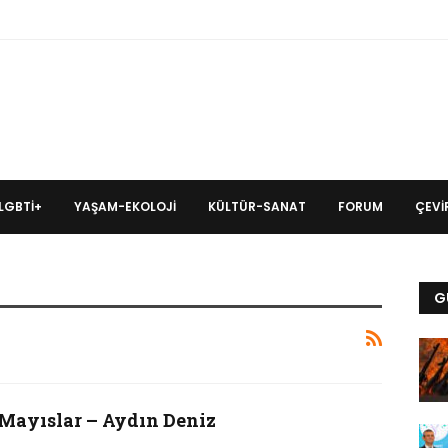
LGBTİ+
YAŞAM-EKOLOJI
KÜLTÜR-SANAT
FORUM
ÇEVIR
G
 Mayıslar – Aydın Deniz