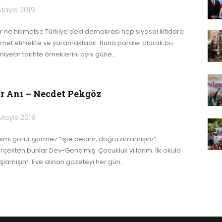
Mayıs 2019
r ne hikmetse Türkiye’deki demokrasi hep siyasal iktidara
zmet etmekte ve yaramaktadır. Buna paralel olarak bu
niyetin tarihte örneklerini aynı güne
…
ir Anı – Necdet Pekgöz
Mayıs 2019
smi görür görmez “işte dedim, doğru anlamışım”.
rçekten bunlar Dev-Genç’miş.
Çocukluk yıllarım. İlk okula
şlamışım. Eve alınan gazeteyi her gün
…