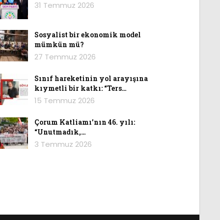
31 Temmuz 2026
Sosyalist bir ekonomik model
mümkün mü?
27 Temmuz 2026
Sınıf hareketinin yol arayışına
kıymetli bir katkı: “Ters…
15 Temmuz 2026
Çorum Katliamı’nın 46. yılı:
“Unutmadık,…
3 Temmuz 2026