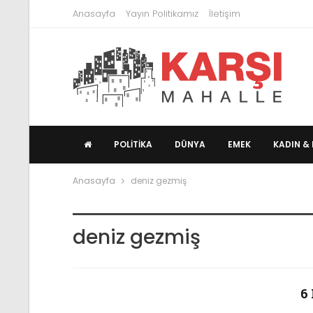
Anasayfa
Yayın Politikamız
İletişim
POLITIKA
DÜNYA
EMEK
KADIN & 
Anasayfa
deniz gezmiş
deniz gezmiş
6