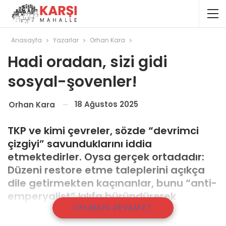
Anasayfa
Yazarlar
Orhan Kara
Hadi oradan, sizi gidi
sosyal-şovenler!
18 Ağustos 2025
Orhan Kara
TKP ve kimi çevreler, sözde “devrimci
çizgiyi” savunduklarını iddia
etmektedirler. Oysa gerçek ortadadır:
Düzeni restore etme taleplerini açıkça
dile getirmekten kaçınanlar, bunu “anti-
emperyalist” kılıfa büründürerek
yeniden üretmektedir.
OKUMAYA DEVAM ET