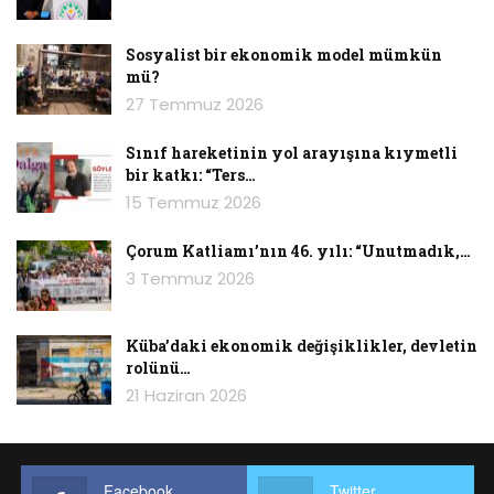
istiyoruz.’ dedi.
Sosyalist bir ekonomik model mümkün
mü?
27 Temmuz 2026
Sınıf hareketinin yol arayışına kıymetli
bir katkı: “Ters…
15 Temmuz 2026
Çorum Katliamı’nın 46. yılı: “Unutmadık,…
3 Temmuz 2026
Foto: Sezgin Kartal
Küba’daki ekonomik değişiklikler, devletin
‘Yoksulluğumuzun sebebi bizden çaldıklarıdır.
rolünü…
Yaşanabilir birlikte kurmak için bizden çaldıkları
21 Haziran 2026
ne varsa alacağız’ diyerek yürümek isteyen
SODAP üyelerine polis ‘Yeri burası değil’ diyerek
engellemek istedi.
Facebook
Twitter