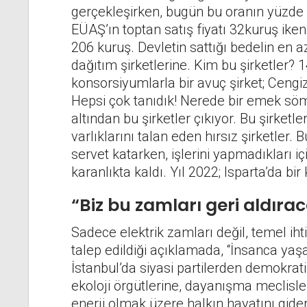
gerçekleşirken, bugün bu oranın yüzde 
EÜAŞ’ın toptan satış fiyatı 32kuruş ike
206 kuruş. Devletin sattığı bedelin en a
dağıtım şirketlerine. Kim bu şirketler?
konsorsiyumlarla bir avuç şirket; Cengiz
Hepsi çok tanıdık! Nerede bir emek sö
altından bu şirketler çıkıyor. Bu şirketl
varlıklarını talan eden hırsız şirketler. 
servet katarken, işlerini yapmadıkları i
karanlıkta kaldı. Yıl 2022; Isparta’da bir 
“Biz bu zamları geri aldıra
Sadece elektrik zamları değil, temel ih
talep edildiği açıklamada, “İnsanca yaşa
İstanbul’da siyasi partilerden demokrati
ekoloji örgütlerine, dayanışma meclisle
enerji olmak üzere halkın hayatını gide