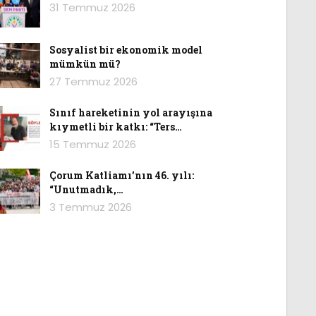
31 Temmuz 2026
Sosyalist bir ekonomik model
mümkün mü?
27 Temmuz 2026
Sınıf hareketinin yol arayışına
kıymetli bir katkı: “Ters…
15 Temmuz 2026
Çorum Katliamı’nın 46. yılı:
“Unutmadık,…
3 Temmuz 2026