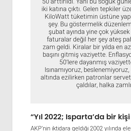
50 arttırıldı. Yani bu soğuk gün
iki katına çıktı. Gelen tepkiler
KiloWatt tüketimin üstüne yapac
şey. Bu göstermelik düzenleme
şubat ayında yine çok yüksek 
faturalar değil her şey ateş p
zam geldi. Kiralar bir yılda en az
başını gitmiş vaziyette. Enflas
50’lere dayanmış vaziyett
Isınamıyoruz, beslenemiyoruz, 
altında ezilirken patronlar servet
çaldılar, halka zamlı
“Yıl 2022; Isparta’da bir ki
AKP’nin iktidara geldiği 2002 yılında el