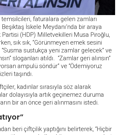
i temsilcileri, faturalara gelen zamları
 Beşiktaş İskele Meydanı’nda bir araya
Partisi (HDP) Milletvekilleri Musa Piroğlu,
ırken, sık sık, “Görünmeyen emek sesini
, “Susma sustukça yeni zamlar gelecek” ve
n” sloganları atıldı. “Zamlar geri alınsın”
iyorsan ampulü söndür” ve “Ödemiyoruz
leri taşındı.
ftçiler, kadınlar sırasıyla söz alarak
amlar dolayısıyla artık geçinemez duruma
arın bir an önce geri alınmasını istedi.
atıyor”
n beri çiftçilik yaptığını belirterek, “Hiçbir