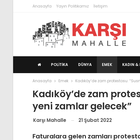
Anasayfa
Yayın Politikamız
İletişim
POLITIKA
DÜNYA
EMEK
KADIN & 
Anasayfa
Emek
Kadıköy’de zam protestosu: “Sus
Kadıköy’de zam prote
yeni zamlar gelecek”
21 Şubat 2022
Karşı Mahalle
Faturalara gelen zamları protest