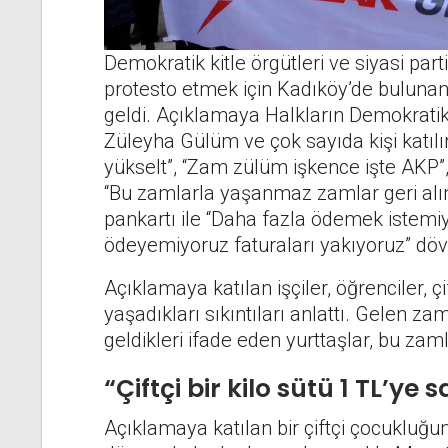
Demokratik kitle örgütleri ve siyasi part
protesto etmek için Kadıköy’de bulunan
geldi. Açıklamaya Halkların Demokratik 
Züleyha Gülüm ve çok sayıda kişi katıl
yükselt”, “Zam zülüm işkence işte AKP”
“Bu zamlarla yaşanmaz zamlar geri alınsı
pankartı ile “Daha fazla ödemek istem
ödeyemiyoruz faturaları yakıyoruz” döviz
Açıklamaya katılan işçiler, öğrenciler, çi
yaşadıkları sıkıntıları anlattı. Gelen z
geldikleri ifade eden yurttaşlar, bu zaml
“Çiftçi bir kilo sütü 1 TL’ye s
Açıklamaya katılan bir çiftçi çocukluğunda