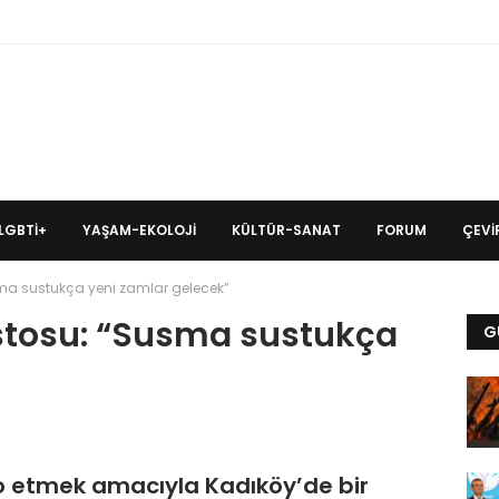
LGBTİ+
YAŞAM-EKOLOJI
KÜLTÜR-SANAT
FORUM
ÇEVIR
ma sustukça yeni zamlar gelecek”
stosu: “Susma sustukça
G
o etmek amacıyla Kadıköy’de bir