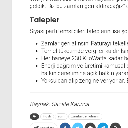
geldik. Biz bu zamları geri aldıracağız” d
Talepler
Siyasi parti temsilcileri taleplerini ise şö
Zamlar geri alınsın! Faturayı tekell
Temel tüketimde vergiler kaldırılsı
Her haneye 230 KiloWatta kadar be
Enerji dağıtım ve üretimi kamusal o
halkın denetimine açık halkın yarar
Yoksuldan alıp zengine veriyorlar. 
Kaynak: Gazete Karınca
flash
zam
zamlar geri alınsın