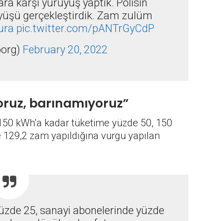
a karşı yürüyüş yaptık. Polisin
üşü gerçekleştirdik. Zam zulüm
ura
pic.twitter.com/pANTrGyCdP
org)
February 20, 2022
oruz, barınamıyoruz”
a 150 kWh’a kadar tüketime yüzde 50, 150
129,2 zam yapıldığına vurgu yapılan
yüzde 25, sanayi abonelerinde yüzde