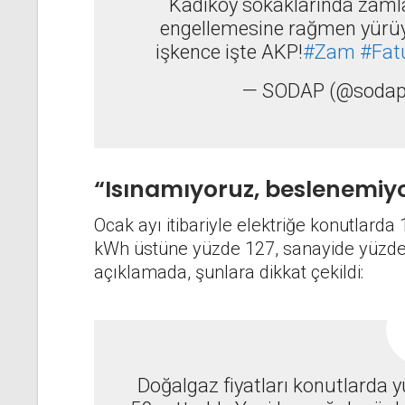
Kadıköy sokaklarında zamlar
engellemesine rağmen yürüy
işkence işte AKP!
#Zam
#Fat
— SODAP (@sodap
“Isınamıyoruz, beslenemiy
Ocak ayı itibariyle elektriğe konutlard
kWh üstüne yüzde 127, sanayide yüzde 
açıklamada, şunlara dikkat çekildi:
Doğalgaz fiyatları konutlarda 