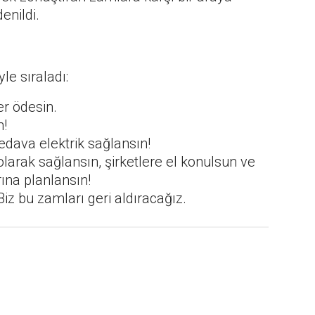
enildi.
yle sıraladı:
er ödesin.
n!
dava elektrik sağlansın!
larak sağlansın, şirketlere el konulsun ve
ına planlansın!
Biz bu zamları geri aldıracağız.