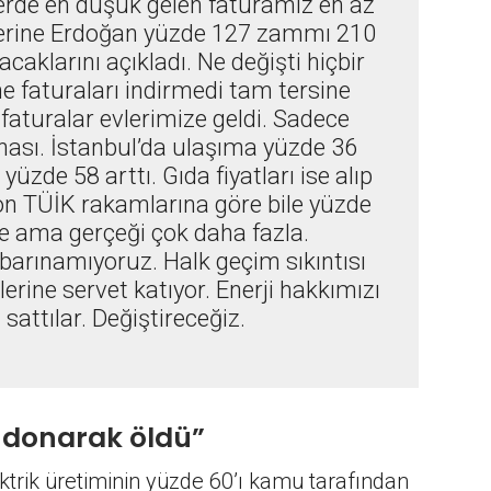
lerde en düşük gelen faturamız en az
 üzerine Erdoğan yüzde 127 zammı 210
aklarını açıkladı. Ne değişti hiçbir
 faturaları indirmedi tam tersine
faturalar evlerimize geldi. Sadece
ahası. İstanbul’da ulaşıma yüzde 36
 yüzde 58 arttı. Gıda fiyatları ise alıp
yon TÜİK rakamlarına göre bile yüzde
e ama gerçeği çok daha fazla.
barınamıyoruz. Halk geçim sıkıntısı
lerine servet katıyor. Enerji hakkımızı
 sattılar. Değiştireceğiz.
şi donarak öldü”
ektrik üretiminin yüzde 60’ı kamu tarafından