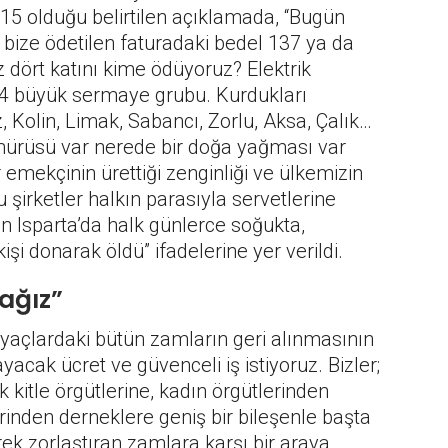
15 olduğu belirtilen açıklamada, “Bugün
n bize ödetilen faturadaki bedel 137 ya da
z dört katını kime ödüyoruz? Elektrik
 14 büyük sermaye grubu. Kurdukları
, Kolin, Limak, Sabancı, Zorlu, Aksa, Çalık…
mürüsü var nerede bir doğa yağması var
er emekçinin ürettiği zenginliği ve ülkemizin
Bu şirketler halkın parasıyla servetlerine
çin Isparta’da halk günlerce soğukta,
kişi donarak öldü” ifadelerine yer verildi.
cağız”
tiyaçlardaki bütün zamların geri alınmasının
yacak ücret ve güvenceli iş istiyoruz. Bizler;
k kitle örgütlerine, kadın örgütlerinden
rinden derneklere geniş bir bileşenle başta
rek zorlaştıran zamlara karşı bir araya