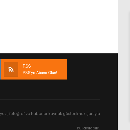
RSS
RSS'ye Abone Olun!
yazı, fotoğraf ve haberler kaynak gösterilmek şartıyla
kullanılabilir.