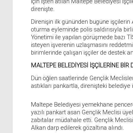
için işten atılan Maltepe Belediyesi işçi
direnişte.
Direnişin ilk gününden bugüne işçilerin 
oturma eyleminde polis saldırısıyla birlik
Yönetimi ile yapılan görüşmede bazı Tİ
isteyen işverenin uzlaşmasını reddetmi
birimlerinde çalışan işçiler de destek am
MALTEPE BELEDİYESİ İŞÇİLERİNE BİR
Dün öğlen saatlerinde Gençlik Meclisleri
astıkları pankartla, direnişteki belediye 
Maltepe Belediyesi yemekhane penceres
yazılı pankart asan Gençlik Meclisi üyel
zabıtalar müdahale etti. Gençlik Mecli
Alkan darp edilerek gözaltına alındı.