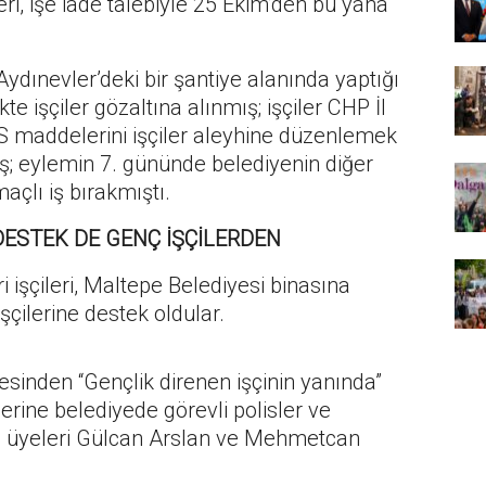
leri, işe iade talebiyle 25 Ekim’den bu yana
Aydınevler’deki bir şantiye alanında yaptığı
te işçiler gözaltına alınmış; işçiler CHP İl
S maddelerini işçiler aleyhine düzenlemek
ş; eylemin 7. gününde belediyenin diğer
açlı iş bırakmıştı.
 DESTEK DE GENÇ İŞÇİLERDEN
 işçileri, Maltepe Belediyesi binasına
işçilerine destek oldular.
inden “Gençlik direnen işçinin yanında”
erine belediyede görevli polisler ve
si üyeleri Gülcan Arslan ve Mehmetcan