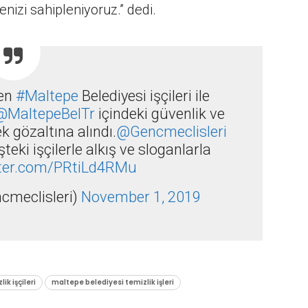
nizi sahipleniyoruz.” dedi.
nen
#Maltepe
Belediyesi işçileri ile
@MaltepeBelTr
içindeki güvenlik ve
k gözaltına alındı.
@Gencmeclisleri
şteki işçilerle alkış ve sloganlarla
tter.com/PRtiLd4RMu
ncmeclisleri)
November 1, 2019
k işçileri
maltepe belediyesi temizlik işleri