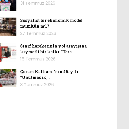
31 Temmuz 2026
Sosyalist bir ekonomik model
mümkün mü?
27 Temmuz 2026
Sınıf hareketinin yol arayışına
kıymetli bir katkı: “Ters…
15 Temmuz 2026
Çorum Katliamı’nın 46. yılı:
“Unutmadık,…
3 Temmuz 2026