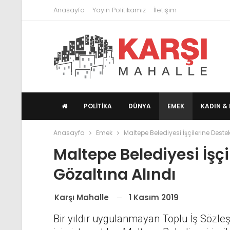
Anasayfa
Yayın Politikamız
İletişim
POLITIKA
DÜNYA
EMEK
KADIN & 
Anasayfa
Emek
Maltepe Belediyesi İşçilerine Deste
Maltepe Belediyesi İşçi
Gözaltına Alındı
1 Kasım 2019
Karşı Mahalle
Bir yıldır uygulanmayan Toplu İş Sözleş