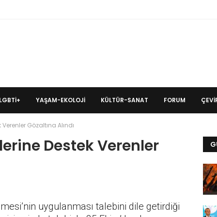
LGBTİ+
YAŞAM-EKOLOJI
KÜLTÜR-SANAT
FORUM
ÇEVIR
k Verenler Gözaltına Alındı
lerine Destek Verenler
G
mesi’nin uygulanması talebini dile getirdiği