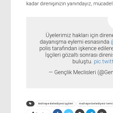
kadar direnişinizin yanındayız, mücadele
Üyelerimiz hakları için dire
dayanışma eylemi esnasında
polis tarafından işkence edilere
İşçileri gözaltı sonrası direni
buluştu.
pic.twi
— Gençlik Meclisleri (@Ge
Maltepe Belediyesi işçileri
maltepe belediyesi temizli