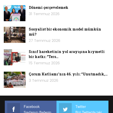
Dönemi çerçevelemek
31 Temmuz 2026
Sosyalist bir ekonomik model mümkün
mü?
27 Temmuz 2026
Sınıf hareketinin yol arayışına kıymetli
bir katkı: “Ters…
15 Temmuz 2026
Çorum Katliamı’nın 46. yılı: “Unutmadık,…
3 Temmuz 2026
Facebook
Twitter
Sayfamızı Beğenin
Bizi Twitter'da takip edin