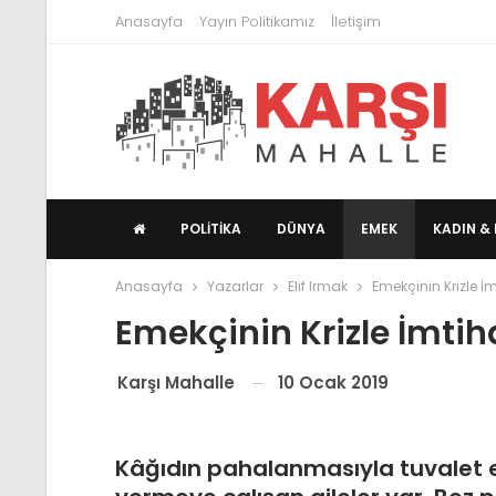
Anasayfa
Yayın Politikamız
İletişim
POLITIKA
DÜNYA
EMEK
KADIN & 
Anasayfa
Yazarlar
Elif Irmak
Emekçinin Krizle İm
Emekçinin Krizle İmtiha
10 Ocak 2019
Karşı Mahalle
Kâğıdın pahalanmasıyla tuvalet e