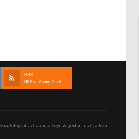
RSS
RSS'ye Abone Olun!
yazı, fotoğraf ve haberler kaynak gösterilmek şartıyla