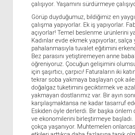
çalışıyor. Yaşamını sürdürmeye çalışıyo
Görüp duyduğumuz, bildiğimiz en yaygın
çalışma yapıyorlar. Ek iş yapıyorlar. Fa
açıyorlar! Temel beslenme ürünlerini y
Kadınlar evde ekmek yapıyorlar, salça y
pahalanmasıyla tuvalet eğitimini erken
Bez parasını yetiştiremeyen anne bab
öğreniyoruz. Çocuğun gelişimini olums
için şaşırtıcı, çarpıcı! Faturaların iki k
tekrar soba yakmaya başlayan çok aile 
doğalgaz tüketimini geciktirmek ve azal
yakmayan dostlarımız var. Bir ayın sonu
karşılaşmaktansa ne kadar tasarruf eder
Eskiden öyle derlerdi. Bir başka önlem 
ve ekonomilerini birleştirmeye başladı.
çokça yaşanıyor. Muhtemelen onlarcas
etkileri arttıkça daha fazlasına tanık 