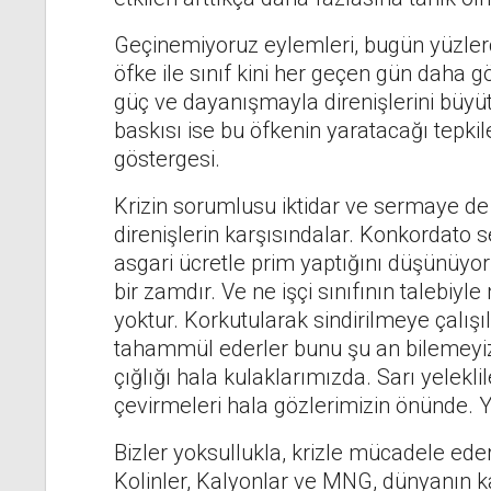
Geçinemiyoruz eylemleri, bugün yüzlerce
öfke ile sınıf kini her geçen gün daha gör
güç ve dayanışmayla direnişlerini büyüt
baskısı ise bu öfkenin yaratacağı tepki
göstergesi.
Krizin sorumlusu iktidar ve sermaye de 
direnişlerin karşısındalar. Konkordato 
asgari ücretle prim yaptığını düşünüyor
bir zamdır. Ve ne işçi sınıfının talebiyle
yoktur. Korkutularak sindirilmeye çalı
tahammül ederler bunu şu an bilemeyiz.
çığlığı hala kulaklarımızda. Sarı yelekli
çevirmeleri hala gözlerimizin önünde. Y
Bizler yoksullukla, krizle mücadele ede
Kolinler, Kalyonlar ve MNG, dünyanın ka