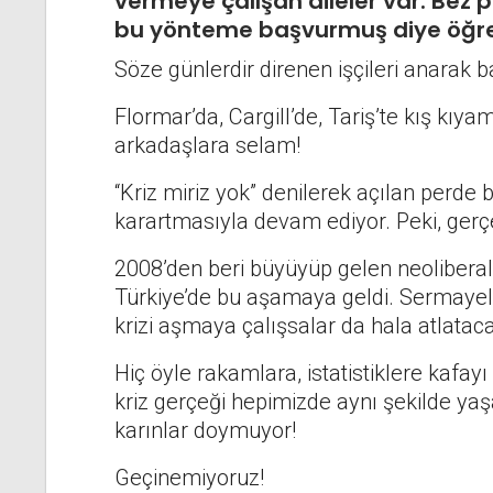
vermeye çalışan aileler var. Bez
bu yönteme başvurmuş diye öğre
Söze günlerdir direnen işçileri anarak b
Flormar’da, Cargill’de, Tariş’te kış k
arkadaşlara selam!
“Kriz miriz yok” denilerek açılan perde b
karartmasıyla devam ediyor. Peki, gerç
2008’den beri büyüyüp gelen neolibera
Türkiye’de bu aşamaya geldi. Sermayeler
krizi aşmaya çalışsalar da hala atlatac
Hiç öyle rakamlara, istatistiklere ka
kriz gerçeği hepimizde aynı şekilde yaş
karınlar doymuyor!
Geçinemiyoruz!