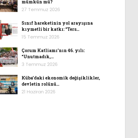
mümkün mü?
27 Temmuz 2026
Sınıf hareketinin yol arayışına
kıymetli bir katkı: “Ters…
15 Temmuz 2026
Çorum Katliamı’nın 46. yılı:
“Unutmadık,…
3 Temmuz 2026
Küba’daki ekonomik değişiklikler,
devletin rolünü…
21 Haziran 2026