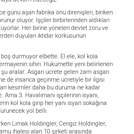
 günü aşan fabrika önü direnişleri, biriken
ünür oluyor. İşçiler birbirlerinden aldıkları
üyorlar. Her birine yönelen devlet zoru ve
lerden duyulan iktidar korkusunun
boş durmuyor elbette. El ele, kol kola
sermayenin sihiri. Hükümette yeni belirlenen
 şu aralar. Asgari ücrete gelen zam asgari
 ne de insanca geçinme ücretiyle bir ilgisi
şılan kesimler daha bu duruma ne kadar
 Ama 3. Havalimanı işçilerinin isyanı,
lerin kol kola girip her yanı isyan sokağına
ürünecek yol belli.
rken Limak Holdingler, Cengiz Holdingler,
mu ihalesi alan 10 şirketi arasında