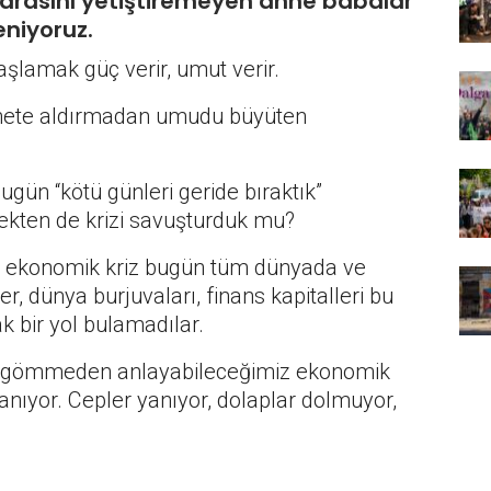
 parasını yetiştiremeyen anne babalar
niyoruz.
aşlamak güç verir, umut verir.
ıyamete aldırmadan umudu büyüten
ugün “kötü günleri geride bıraktık”
ekten de krizi savuşturduk mu?
l ekonomik kriz bugün tüm dünyada ve
, dünya burjuvaları, finans kapitalleri bu
ak bir yol bulamadılar.
fayı gömmeden anlayabileceğimiz ekonomik
anıyor. Cepler yanıyor, dolaplar dolmuyor,