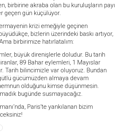
nen, birbirine akraba olan bu kuruluşların payı
er geçen gün küçülüyor.
sermayenin krizi emeğiyle geçinen
i büyüdükçe, bizlerin üzerindeki baskı artıyor,
Ama birbirimize hatırlatalım:
imler, büyük direnişlerle doludur. Bu tarih
ziranlar, 89 Bahar eylemleri, 1 Mayıslar
r. Tarih bilincimizle var oluyoruz. Bundan
rgütlü gücümüzden almaya devam
memnun olduğunu kimse düşünmesin.
 susmadık bugünde susmayacağız.
limanı’nda, Paris’te yankılanan bizim
ceksiniz!