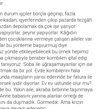
r.
 durum işçiler borçla geçinip, fazla
brikadan, işyerlerinden çıkıp pazarda tezgâh
azdan depolamak da çok işe yarıyor.
apıyorlar, peynir yapıyorlar. Kâğıdın
den çocuklarına vermeye çalışan aileler var.
alar bu yönteme başvurmuş diye
uz yönde etkileyebilecek bu örnek hepimiz
atına çıkmasıyla beraber kombileri iptal edip
tanıyoruz. Soba ile uğraşamayanlar için ise
tmak da bir yol. Evde kombilerini hala
nda maaşların yarısı ederinde bir fatura ile
sek iyidir diyorlar. Ev ev üstünde olur mu?
de bu. Yakın aile, akraba birbirine taşınmaya
 Anne babasını yanına alanlar örneği de
ını da duymadık. Görmedik. Ama krizin
olmaya devam edeceğiz.