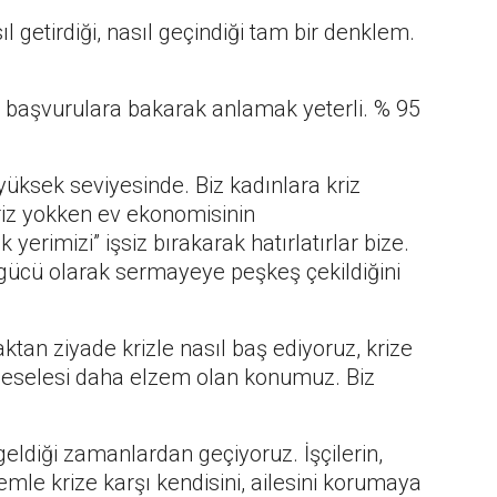
l getirdiği, nasıl geçindiği tam bir denklem.
an başvurulara bakarak anlamak yeterli. % 95
üksek seviyesinde. Biz kadınlara kriz
riz yokken ev ekonomisinin
 yerimizi” işsiz bırakarak hatırlatırlar bize.
ücü olarak sermayeye peşkeş çekildiğini
aktan ziyade krizle nasıl baş ediyoruz, krize
 meselesi daha elzem olan konumuz. Biz
geldiği zamanlardan geçiyoruz. İşçilerin,
le krize karşı kendisini, ailesini korumaya