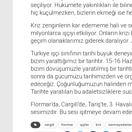
seçiliyor. Hükümete yakınlıkları ile bili
hiç küçülmezken, bizlerin ekmeği ise h
Kriz zenginlerin kar edememe hali ve 
milyonlarca işçiyi etkiliyor. Onların kriz
geçim olanaklarımız giderek daralıyor. 
Türkiye işçi sınıfının tarihi büyük deney
bizim yarattığımız bir tarihtir. 15-16 Ha
bizim dövüşümüzle yaratılmış bir tarihti
sonra da gücümüzü tarihimizden ve ö
edeceğiz. Çoğunluğumuzun halinden 
Tarihte yaratılan bu adaletsizliklere
Flormar’da, Cargill’de, Tariş’te, 3. Hava
sesimizdir. Bu sesi işitmeye devam ede
cargill
flormar
işçiler
kriz
sermayedarlar