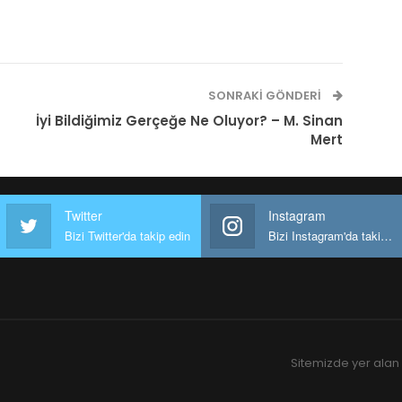
SONRAKI GÖNDERI
İyi Bildiğimiz Gerçeğe Ne Oluyor? – M. Sinan
Mert
Twitter
Instagram
Bizi Twitter'da takip edin
Bizi Instagram'da takip edin
Sitemizde yer alan 