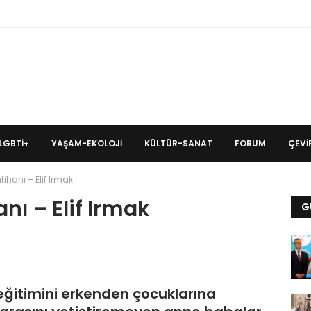
LGBTİ+
YAŞAM-EKOLOJI
KÜLTÜR-SANAT
FORUM
ÇEVIR
tihanı – Elif Irmak
nı – Elif Irmak
G
ğitimini erkenden çocuklarına