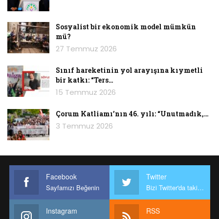
Sosyalist bir ekonomik model mümkün
mü?
27 Temmuz 2026
Sınıf hareketinin yol arayışına kıymetli
bir katkı: “Ters…
15 Temmuz 2026
Çorum Katliamı’nın 46. yılı: “Unutmadık,…
3 Temmuz 2026
Facebook
Twitter
Sayfamızı Beğenin
Bizi Twitter'da takip edin
Instagram
RSS