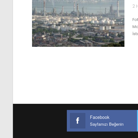
2 
Fo
Ma
İs
Facebook
Sayfamızı Beğenin