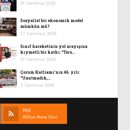
31 Temmuz 2026
Sosyalist bir ekonomik model
mümkün mü?
27 Temmuz 2026
Sınıf hareketinin yol arayışına
kıymetli bir katkı: “Ters…
15 Temmuz 2026
Çorum Katliamı’nın 46. yılı:
“Unutmadık,…
3 Temmuz 2026
RSS
RSS'ye Abone Olun!