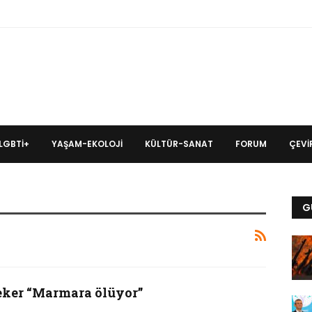
LGBTİ+
YAŞAM-EKOLOJI
KÜLTÜR-SANAT
FORUM
ÇEVIR
G
eker “Marmara ölüyor”