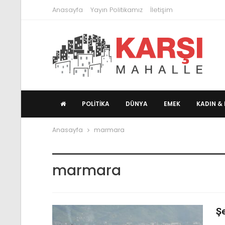
Anasayfa
Yayın Politikamız
İletişim
POLITIKA
DÜNYA
EMEK
KADIN & 
Anasayfa
marmara
marmara
Ş