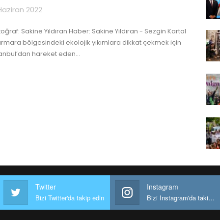
Haziran 2022
toğraf: Sakine Yıldıran
Haber: Sakine Yıldıran - Sezgin Kartal
rmara bölgesindeki ekolojik yıkımlara dikkat çekmek için
tanbul’dan hareket eden
…
Twitter
Instagram
Bizi Twitter'da takip edin
Bizi Instagram'da takip edin