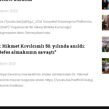
Nisan 2022
tps://youtu.be/jq6SgJ_JCLE
Sosyalist Dayanışma Platformu
ODAP) ‘Yaşanacak Bir Ülkeyi Birlikte Kuracağız’
luşmasının ilkini Okmeydanı’nda
…
. Hikmet Kıvılcımlı 50. yılında anıldı:
Nefes almaksızın savaştı”
 Ekim 2021
rkiye Devrimci Hareketi’nin önder isimlerinden Dr. Hikmet
vılcımlı mezarı başında anıldı.
https://youtu.be/heffH3OAdLg
ılcımlı Enstitüsü
…