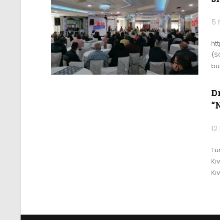
5 
ht
(S
bu
Dr
“
12
Tü
Kı
Kıv