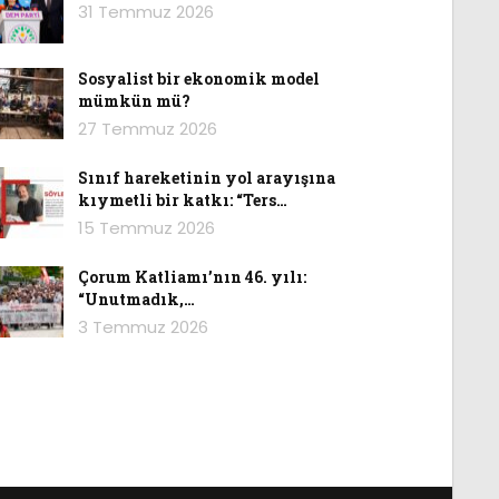
31 Temmuz 2026
Sosyalist bir ekonomik model
mümkün mü?
27 Temmuz 2026
Sınıf hareketinin yol arayışına
kıymetli bir katkı: “Ters…
15 Temmuz 2026
Çorum Katliamı’nın 46. yılı:
“Unutmadık,…
3 Temmuz 2026