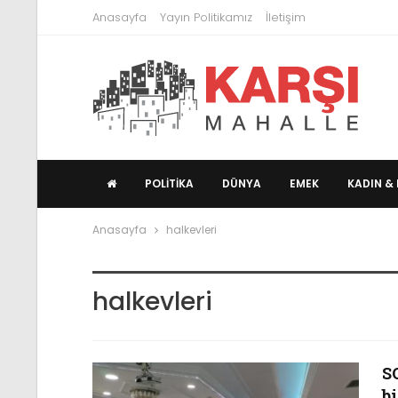
Anasayfa
Yayın Politikamız
İletişim
POLITIKA
DÜNYA
EMEK
KADIN & 
Anasayfa
halkevleri
halkevleri
S
bi