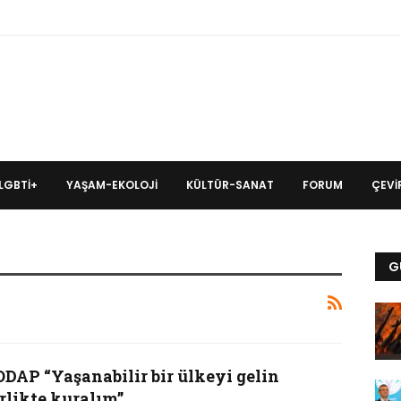
LGBTİ+
YAŞAM-EKOLOJI
KÜLTÜR-SANAT
FORUM
ÇEVIR
G
ODAP “Yaşanabilir bir ülkeyi gelin
rlikte kuralım”