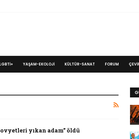
LGBTİ+
YAŞAM-EKOLOJI
KÜLTÜR-SANAT
FORUM
ÇEVIR
G
Sovyetleri yıkan adam” öldü