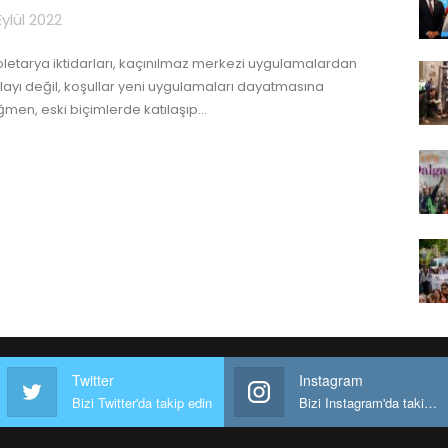
Eylül 2022
oletarya iktidarları, kaçınılmaz merkezi uygulamalardan
layı değil, koşullar yeni uygulamaları dayatmasına
ğmen, eski biçimlerde katılaşıp
…
Twitter
Instagram
Bizi Twitter'da takip edin
Bizi Instagram'da takip edin