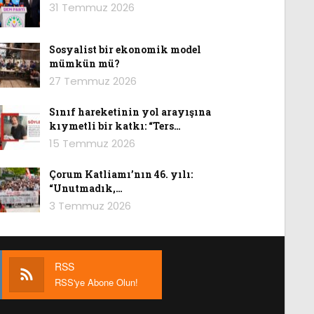
31 Temmuz 2026
Sosyalist bir ekonomik model
mümkün mü?
27 Temmuz 2026
Sınıf hareketinin yol arayışına
kıymetli bir katkı: “Ters…
15 Temmuz 2026
Çorum Katliamı’nın 46. yılı:
“Unutmadık,…
3 Temmuz 2026
RSS
RSS'ye Abone Olun!