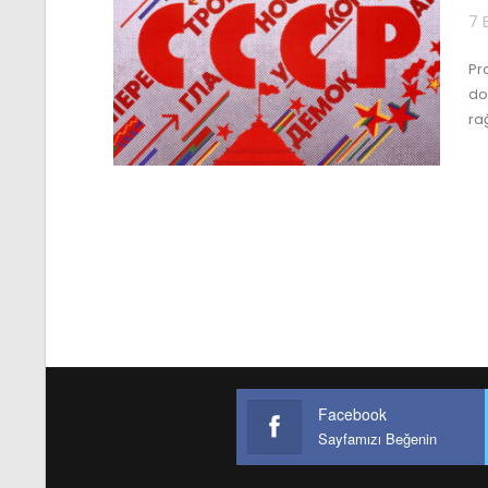
7 
Pr
do
ra
Facebook
Sayfamızı Beğenin