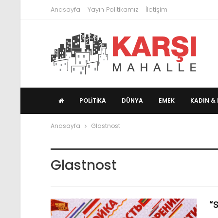
Anasayfa
Yayın Politikamız
İletişim
POLITIKA
DÜNYA
EMEK
KADIN & 
Anasayfa
Glastnost
Glastnost
“