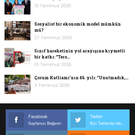
31 Temmuz 2026
Sosyalist bir ekonomik model mümkün
mü?
27 Temmuz 2026
Sınıf hareketinin yol arayışına kıymetli
bir katkı: “Ters…
15 Temmuz 2026
Çorum Katliamı’nın 46. yılı: “Unutmadık,…
3 Temmuz 2026
Facebook
Twitter
Sayfamızı Beğenin
Bizi Twitter'da takip edin