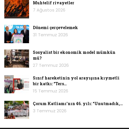
Muhtelif rivayetler
7 Ağustos 2026
Dönemi çerçevelemek
31 Temmuz 2026
Sosyalist bir ekonomik model mümkün
mü?
27 Temmuz 2026
Sınıf hareketinin yol arayışına kıymetli
bir katkı: “Ters…
15 Temmuz 2026
Çorum Katliamı’nın 46. yılı: “Unutmadık,…
3 Temmuz 2026