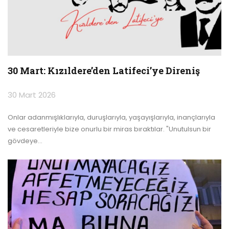
30 Mart: Kızıldere’den Latifeci’ye Direniş
30 Mart 2026
Onlar adanmışlıklarıyla, duruşlarıyla, yaşayışlarıyla, inançlarıyla
ve cesaretleriyle bize onurlu bir miras bıraktılar.
"Unutulsun bir
gövdeye
…