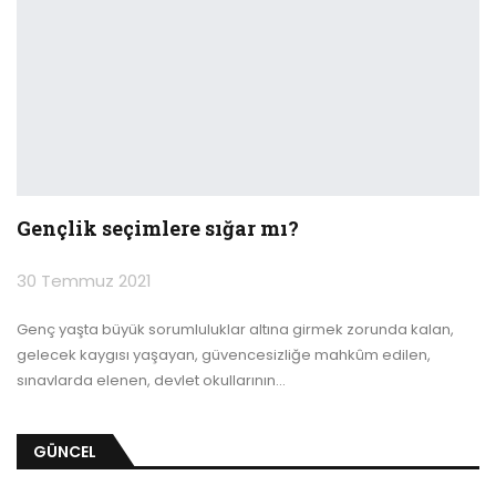
Gençlik seçimlere sığar mı?
30 Temmuz 2021
Genç yaşta büyük sorumluluklar altına girmek zorunda kalan,
gelecek kaygısı yaşayan, güvencesizliğe mahkûm edilen,
sınavlarda elenen, devlet okullarının
…
GÜNCEL