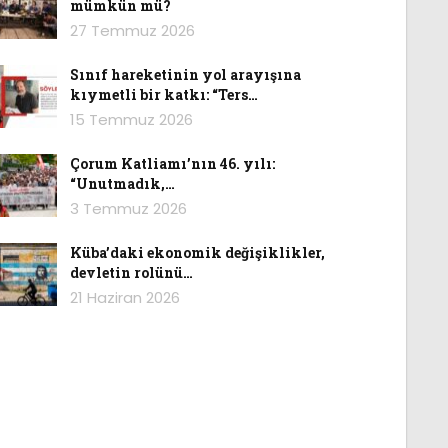
mümkün mü?
27 Temmuz 2026
Sınıf hareketinin yol arayışına
kıymetli bir katkı: “Ters…
15 Temmuz 2026
Çorum Katliamı’nın 46. yılı:
“Unutmadık,…
3 Temmuz 2026
Küba’daki ekonomik değişiklikler,
devletin rolünü…
21 Haziran 2026