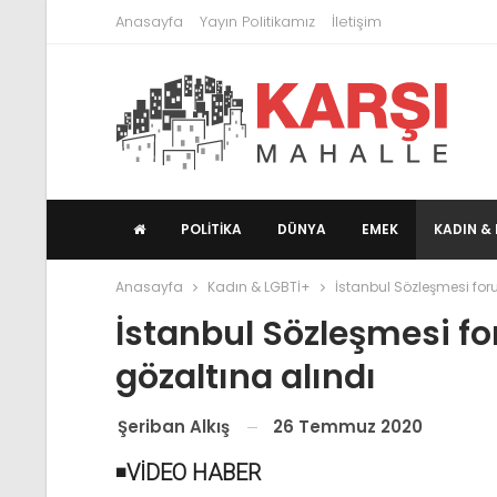
Anasayfa
Yayın Politikamız
İletişim
POLITIKA
DÜNYA
EMEK
KADIN & 
Anasayfa
Kadın & LGBTİ+
İstanbul Sözleşmesi fo
İstanbul Sözleşmesi f
gözaltına alındı
26 Temmuz 2020
Şeriban Alkış
◾
VİDEO HABER