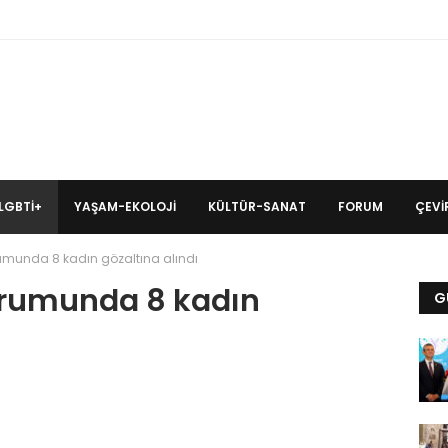
LGBTİ+
YAŞAM-EKOLOJI
KÜLTÜR-SANAT
FORUM
ÇEVIR
rumunda 8 kadın gözaltına alındı
orumunda 8 kadın
G