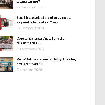
mümkün mü?
27 Temmuz 2026
Sınıf hareketinin yol arayışına
kıymetli bir katkı: “Ters…
15 Temmuz 2026
Çorum Katliamı’nın 46. yılı:
“Unutmadık,…
3 Temmuz 2026
Küba’daki ekonomik değişiklikler,
devletin rolünü…
21 Haziran 2026