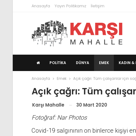
Anasayfa
Yayın Politikamız
İletişim
POLITIKA
DÜNYA
EMEK
KADIN & 
Anasayfa
Emek
Açık çağrı: Tüm çalışanlar için sağ
Açık çağrı: Tüm çalışan
30 Mart 2020
Karşı Mahalle
Fotoğraf: Nar Photos
Covid-19 salgınının on binlerce kişiyi