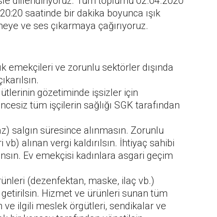
le dillendiriyoruz. Tüm toplumu 02.04.2020
20:20 saatinde bir dakika boyunca ışık
meye ve ses çıkarmaya çağırıyoruz.
ık emekçileri ve zorunlu sektörler dışında
ıkarılsın.
tlerinin gözetiminde işsizler için
ncesiz tüm işçilerin sağlığı SGK tarafından
az) salgın süresince alınmasın. Zorunlu
 vb) alınan vergi kaldırılsın. İhtiyaç sahibi
ansın. Ev emekçisi kadınlara asgari geçim
rünleri (dezenfektan, maske, ilaç vb.)
e getirilsin. Hizmet ve ürünleri sunan tüm
ve ilgili meslek örgütleri, sendikalar ve