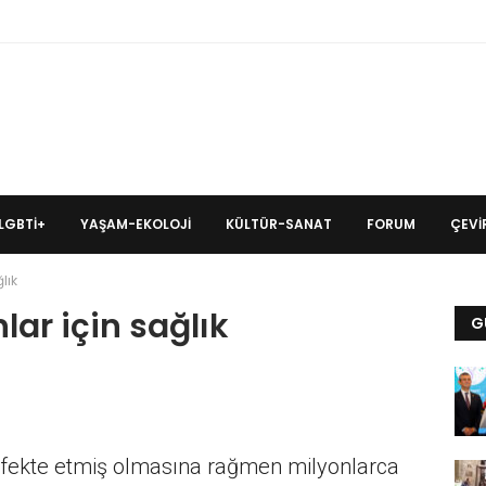
LGBTİ+
YAŞAM-EKOLOJI
KÜLTÜR-SANAT
FORUM
ÇEVIR
lık
lar için sağlık
G
 enfekte etmiş olmasına rağmen milyonlarca