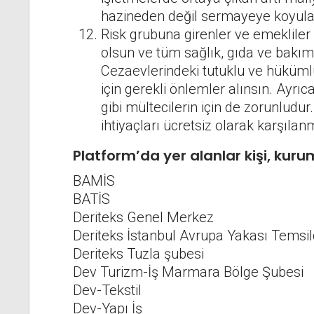
hazineden değil sermayeye koyulac
Risk grubuna girenler ve emekliler 
olsun ve tüm sağlık, gıda ve bakım 
Cezaevlerindeki tutuklu ve hüküm
için gerekli önlemler alınsın. Ayrı
gibi mültecilerin için de zorunludur
ihtiyaçları ücretsiz olarak karşılanm
Platform’da yer alanlar
kişi, kuru
BAMİS
BATİS
Deriteks Genel Merkez
Deriteks İstanbul Avrupa Yakası Temsilc
Deriteks Tuzla şubesi
Dev Turizm-İş Marmara Bölge Şubesi
Dev-Tekstil
Dev-Yapı İş