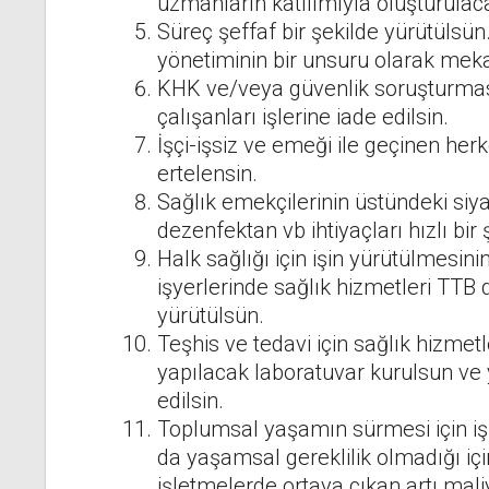
uzmanların katılımıyla oluşturulaca
Süreç şeffaf bir şekilde yürütülsün.
yönetiminin bir unsuru olarak meka
KHK ve/veya güvenlik soruşturması
çalışanları işlerine iade edilsin.
İşçi-işsiz ve emeği ile geçinen herke
ertelensin.
Sağlık emekçilerinin üstündeki siya
dezenfektan vb ihtiyaçları hızlı bir 
Halk sağlığı için işin yürütülmesin
işyerlerinde sağlık hizmetleri TTB 
yürütülsün.
Teşhis ve tedavi için sağlık hizmetl
yapılacak laboratuvar kurulsun ve y
edilsin.
Toplumsal yaşamın sürmesi için iş
da yaşamsal gereklilik olmadığı için 
işletmelerde ortaya çıkan artı mali