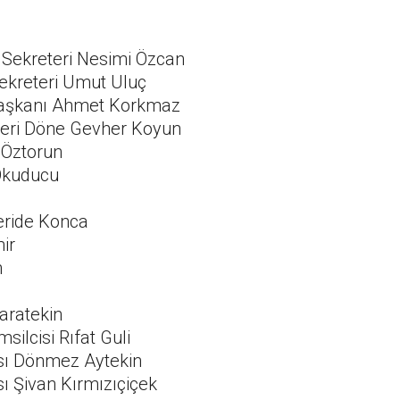
 Sekreteri Nesimi Özcan
Sekreteri Umut Uluç
 Başkanı Ahmet Korkmaz
teri Döne Gevher Koyun
 Öztorun
 Okuducu
i
Feride Konca
ir
n
Karatekin
ilcisi Rıfat Guli
sı Dönmez Aytekin
ı Şivan Kırmızıçiçek