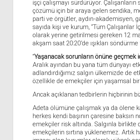
işçi çalışmayı sürdürüyor. Çalışanların 
çözümü için bir araya gelen sendika, me
parti ve örgütler, aydın-akademisyen, g
sayıda kişi ve kurum, “Tüm Çalışanlar İ
olarak yerine getirilmesi gereken 12 mad
akşam saat 20:20’de ışıkları söndürme v
“
Yaşanacak sorunların önüne geçmek iç
Aralık ayından bu yana tüm dünyayı etki
adlandırdığımız salgın ülkemizde de etki
özellikle de emekçiler için yaşamsal bir
Ancak açıklanan tedbirlerin hiçbirinin biz 
Adeta ölümüne çalışmak ya da ölene k
herkes kendi başının çaresine baksın nok
emekçiler risk altında. Salgınla birlikt
emekçilerin sırtına yüklenemez. Artık h