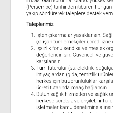
imzası olan kurumlar olarak yüksek ses
(Perşembe) tarihinden itibaren her gün 
yakıp söndürerek taleplere destek ver
Taleplerimiz
İşten çıkarmalar yasaklansın. Sağl
çalışan tüm emekçiler ücretli izne ç
İşsizlik fonu sendika ve meslek örgü
değerlendirilsin. Güvenceli ve güve
karşılansın.
Tüm faturalar (su, elektrik, doğalg
ihtiyaçlardan (gıda, temizlik ürünleri
herkes için bu zorunluluklar karşıl
ücreti tutarında maaş bağlansın.
Bütün sağlık hizmetleri ve sağlık ü
herkese ücretsiz ve erişilebilir hal
işletmeler kamu denetimine alınsın 