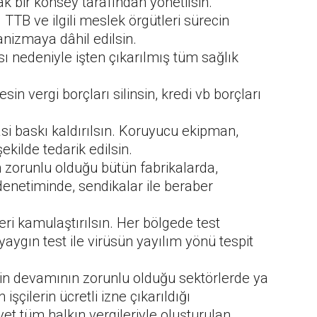
k bir konsey tarafından yönetilsin.
 TTB ve ilgili meslek örgütleri sürecin
nizmaya dâhil edilsin.
 nedeniyle işten çıkarılmış tüm sağlık
sin vergi borçları silinsin, kredi vb borçları
si baskı kaldırılsın. Koruyucu ekipman,
şekilde tedarik edilsin.
in zorunlu olduğu bütün fabrikalarda,
denetiminde, sendikalar ile beraber
eri kamulaştırılsın. Her bölgede test
aygın test ile virüsün yayılım yönü tespit
in devamının zorunlu olduğu sektörlerde ya
işçilerin ücretli izne çıkarıldığı
yet tüm halkın vergileriyle oluşturulan