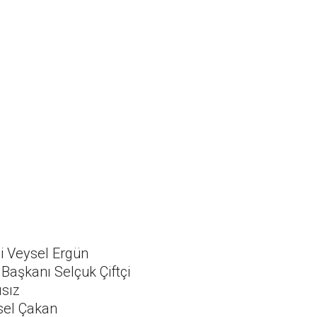
si Veysel Ergün
Başkanı Selçuk Çiftçi
ısız
sel Çakan