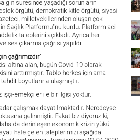
salgın süresince yaşadığı sorunların
slek örgütü, demokratik kitle örgütü, siyasi
azeteci, milletvekillerinden oluşan çok
çin Sağlık Platformu”nu kurdu. Platform acil
delik taleplerini açıkladı. Ayrıca her
e ses çıkarma çağrısı yapıldı.
in çağrımızdır
“
si altına alan, bugün Covid-19 olarak
sini arttırmıştır. Tablo herkes için ama
 tehdit boyutlarına ulaşmıştır.
işçi-emekçiler ile bir ilgisi yoktur.
adar çalışmak dayatılmaktadır. Neredeyse
tasına gelinmiştir. Fakat biz diyoruz ki;
e daha da derinleşen ekonomik krizin yükü
ayati hale gelen taleplerimizi aşağıda