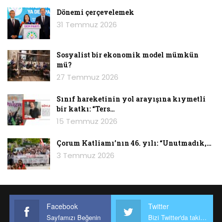
Haber: Sakine Yıldıran
Dönemi çerçevelemek
31 Temmuz 2026
Sosyalist bir ekonomik model mümkün
mü?
Kazdağları’ndaki Ağaç Katliamı:
27 Temmuz 2026
“Madenci Katletti, Devlet Göz
Yumdu”
#KazdaglarinaDokunma
?
Sınıf hareketinin yol arayışına kıymetli
https://t.co/8a8pAYHNPe
bir katkı: “Ters…
pic.twitter.com/HXpWvlfzkN
15 Temmuz 2026
— KarşıMahalle (@KarsiMahalleOrg)
Çorum Katliamı’nın 46. yılı: “Unutmadık,…
August 5, 2019
3 Temmuz 2026
Facebook
Twitter
Sayfamızı Beğenin
Bizi Twitter'da takip edin