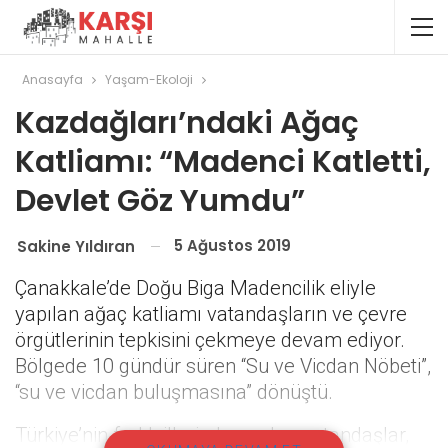
Anasayfa
Yaşam-Ekoloji
Kazdağları’ndaki Ağaç
Katliamı: “Madenci Katletti,
Devlet Göz Yumdu”
5 Ağustos 2019
Sakine Yıldıran
Çanakkale’de Doğu Biga Madencilik eliyle
yapılan ağaç katliamı vatandaşların ve çevre
örgütlerinin tepkisini çekmeye devam ediyor.
Bölgede 10 gündür süren “Su ve Vicdan Nöbeti”,
“su ve vicdan buluşmasına” dönüştü.
Türkiye’nin farklı illerinden gelen vatandaşlar,