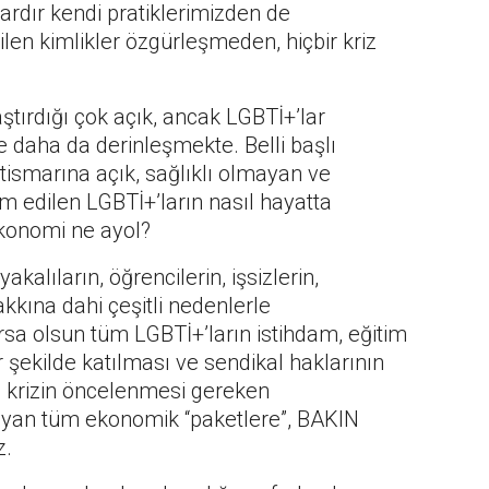
lardır kendi pratiklerimizden de
len kimlikler özgürleşmeden, hiçbir kriz
aştırdığı çok açık, ancak LGBTİ+’lar
e daha da derinleşmekte. Belli başlı
stismarına açık, sağlıklı olmayan ve
 edilen LGBTİ+’ların nasıl hayatta
Ekonomi ne ayol?
akalıların, öğrencilerin, işsizlerin,
kkına dahi çeşitli nedenlerle
sa olsun tüm LGBTİ+’ların istihdam, eğitim
 şekilde katılması ve sendikal haklarının
n krizin öncelenmesi gereken
ayan tüm ekonomik “paketlere”, BAKIN
z.