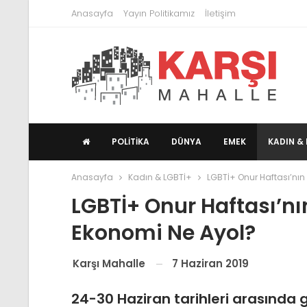
Anasayfa
Yayın Politikamız
İletişim
POLITIKA
DÜNYA
EMEK
KADIN & 
Anasayfa
Kadın & LGBTİ+
LGBTİ+ Onur Haftası’nın
LGBTİ+ Onur Haftası’nı
Ekonomi Ne Ayol?
7 Haziran 2019
Karşı Mahalle
24-30 Haziran tarihleri arasında g