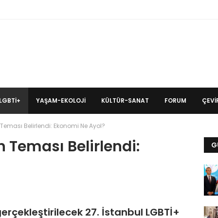
LGBTİ+
YAŞAM-EKOLOJI
KÜLTÜR-SANAT
FORUM
ÇEVIR
 Teması Belirlendi: Ekonomi Ne Ayol?
n Teması Belirlendi:
G
erçekleştirilecek 27. İstanbul LGBTİ+