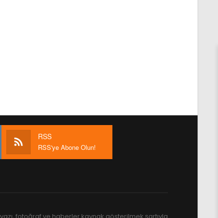
RSS
RSS'ye Abone Olun!
yazı, fotoğraf ve haberler kaynak gösterilmek şartıyla