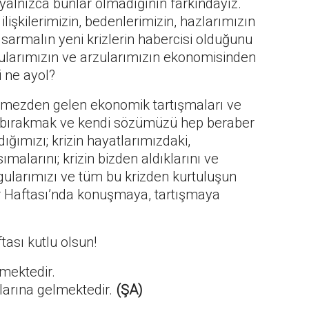
 yalnızca bunlar olmadığının farkındayız.
lişkilerimizin, bedenlerimizin, hazlarımızın
 sarmalın yeni krizlerin habercisi olduğunu
ularımızın ve arzularımızın ekonomisinden
 ne ayol?
örmezden gelen ekonomik tartışmaları ve
a bırakmak ve kendi sözümüzü hep beraber
ğımızı; krizin hayatlarımızdaki,
malarını; krizin bizden aldıklarını ve
gularımızı ve tüm bu krizden kurtuluşun
nur Haftası’nda konuşmaya, tartışmaya
ası kutlu olsun!
mektedir.
larına gelmektedir.
(ŞA)