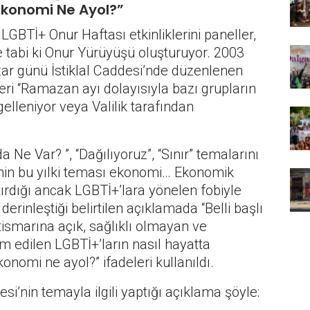
“Ekonomi Ne Ayol?”
LGBTİ+ Onur Haftası etkinliklerini paneller,
e tabi ki Onur Yürüyüşü oluşturuyor. 2003
zar günü İstiklal Caddesi’nde düzenlenen
ri “Ramazan ayı dolayısıyla bazı grupların
elleniyor veya Valilik tarafından
 Ne Var? ”, “Dağılıyoruz”, “Sınır” temalarını
’nin bu yılki teması ekonomi… Ekonomik
tırdığı ancak LGBTİ+’lara yönelen fobiyle
 derinleştiği belirtilen açıklamada “Belli başlı
tismarına açık, sağlıklı olmayan ve
 edilen LGBTİ+’ların nasıl hayatta
onomi ne ayol?” ifadeleri kullanıldı.
i’nin temayla ilgili yaptığı açıklama şöyle: