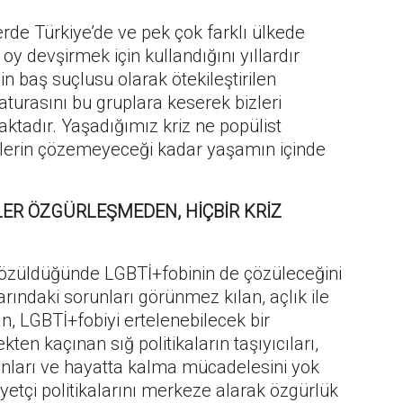
rde Türkiye’de ve pek çok farklı ülkede
e oy devşirmek için kullandığını yıllardır
iğin baş suçlusu olarak ötekileştirilen
aturasını bu gruplara keserek bizleri
aktadır. Yaşadığımız kriz ne popülist
emlerin çözemeyeceği kadar yaşamın içinde
KLER ÖZGÜRLEŞMEDEN, HİÇBİR KRİZ
çözüldüğünde LGBTİ+fobinin de çözüleceğini
ındaki sorunları görünmez kılan, açlık ile
n, LGBTİ+fobiyi ertelenebilecek bir
en kaçınan sığ politikaların taşıyıcıları,
orunları ve hayatta kalma mücadelesini yok
siyetçi politikalarını merkeze alarak özgürlük