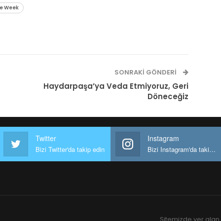
de Week
SONRAKI GÖNDERI
Haydarpaşa’ya Veda Etmiyoruz, Geri
Döneceğiz
Twitter
Instagram
Bizi Twitter'da takip edin
Bizi Instagram'da takip edin
Sitemizde yer alan 