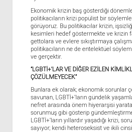
Ekonomik krizin baş gösterdiği dönemle
politikacıların krizi popülist bir söyleml
görüyoruz. Bu politikacılar krizin, işsizl
kesimleri hedef göstermekte ve krizin f
gettolara ve evlere sıkıştırmaya çalışm
politikacıların ne de entelektüel söyl
ve gerçektir.
“LGBTİ+’LAR VE DİĞER EZİLEN KİMLİ
ÇÖZÜLMEYECEK”
Bunlara ek olarak; ekonomik sorunlar 
savunan, LGBTİ+’ların gündelik yaşamlar
nefret arasında önem hiyerarşisi yarata
sorunmuş gibi gösterip gündemleştirmekt
LGBTİ+’ların yıllardır yaşadığı krizi, s
sayıyor; kendi heteroseksist ve ikili cin