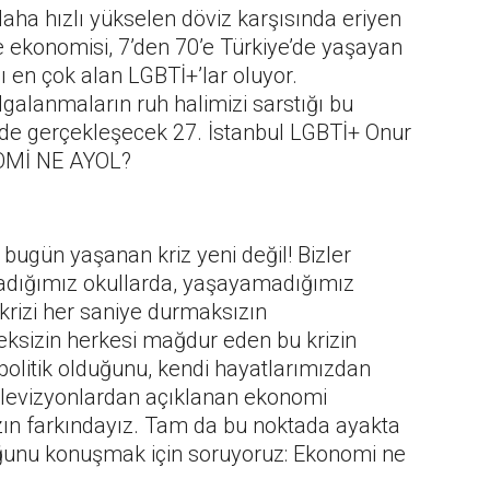
aha hızlı yükselen döviz karşısında eriyen
e ekonomisi, 7’den 70’e Türkiye’de yaşayan
ı en çok alan LGBTİ+’lar oluyor.
algalanmaların ruh halimizi sarstığı bu
nde gerçekleşecek 27. İstanbul LGBTİ+ Onur
NOMİ NE AYOL?
 bugün yaşanan kriz yeni değil! Bizler
madığımız okullarda, yaşayamadığımız
krizi her saniye durmaksızın
eksizin herkesi mağdur eden bu krizin
litik olduğunu, kendi hayatlarımızdan
elevizyonlardan açıklanan ekonomi
n farkındayız. Tam da bu noktada ayakta
uğunu konuşmak için soruyoruz: Ekonomi ne