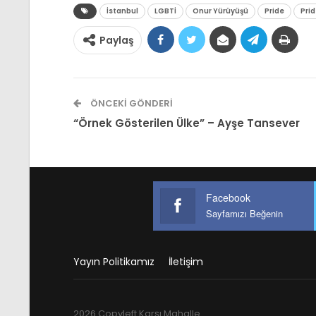
İstanbul
LGBTİ
Onur Yürüyüşü
Pride
Pri
Paylaş
ÖNCEKI GÖNDERI
“Örnek Gösterilen Ülke” – Ayşe Tansever
Facebook
Sayfamızı Beğenin
Yayın Politikamız
İletişim
2026 Copyleft Karşı Mahalle