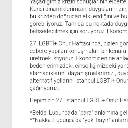
Yaşadığımız krizin sonuçlarının elbette
Kendi dinamiklerimizin, duygularımızın, i
bu krizden doğrudan etkilendiğini ve bu
görebiliyoruz. Tam da bu noktada duyg
bahsedebilmek için soruyoruz: Ekonomi
27. LGBTİ+ Onur Haftası’nda, bizleri g
ezbere yapılan konuşmaları bir kenar
üretmek istiyoruz. Ekonomiden ne anladı
bedenlerimizdeki, cinselliğimizdeki yansı
alamadıklarını; dayanışmalarımızı, duy
alternatif yollarını İstanbul LGBTİ+ O
çağırıyoruz.
Hepimizin 27. İstanbul LGBTİ+ Onur Haft
*Belde: Lubunca’da “para” anlamına gel
**Nakka: Lubunca’da “yok, hayır” anlam