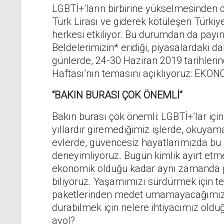
LGBTİ+’ların birbirine yükselmesinden d
Türk Lirası ve giderek kötüleşen Türkiy
herkesi etkiliyor. Bu durumdan da payın
Beldelerimizin* eridiği, piyasalardaki d
günlerde, 24-30 Haziran 2019 tarihleri
Haftası’nın temasını açıklıyoruz: EKO
“BAKIN BURASI ÇOK ÖNEMLİ”
Bakın burası çok önemli: LGBTİ+’lar için
yıllardır giremediğimiz işlerde, okuya
evlerde, güvencesiz hayatlarımızda bu 
deneyimliyoruz. Bugün kimlik ayırt etm
ekonomik olduğu kadar aynı zamanda po
biliyoruz. Yaşamımızı sürdürmek için t
paketlerinden medet umamayacağımızı
durabilmek için nelere ihtiyacımız old
ayol?