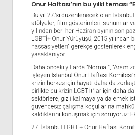
Onur Haftası’nın bu yılki teması 
Bu yıl 27.’si düzenlenecek olan İstanbul 
atölyeler, film gösterimleri, sunumlar v
yılından beri her Haziran ayının son pa
LGBTİ+ Onur Yürüyüşü, 2015 yılından be
hassasiyetleri” gerekçe gösterilerek eng
yasaklanıyor.
Daha önceki yıllarda “Normal”, “Aramızda
işleyen İstanbul Onur Haftası Komitesi
krizin herkes için hayatı daha da zorlaş
birlikte bu krizin LGBTİ+’lar için daha da
sektörlere, gizli kalmaya ya da emek is
güvencesiz çalışma koşullarına mahkûm
kaldıklarını konuşmak için soruyoruz: Ek
27. İstanbul LGBTİ+ Onur Haftası Komites