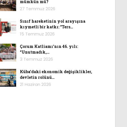
mümkün mü?
27 Temmuz 2026
Sınıf hareketinin yol arayışına
kıymetli bir katkı: “Ters…
15 Temmuz 2026
Çorum Katliamı’nın 46. yılı:
“Unutmadık,…
3 Temmuz 2026
Küba’daki ekonomik değişiklikler,
devletin rolünü…
21 Haziran 2026