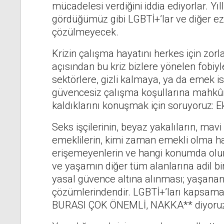
mücadelesi verdiğini iddia ediyorlar. Yıl
gördüğümüz gibi LGBTİ+’lar ve diğer ezi
çözülmeyecek.
Krizin çalışma hayatını herkes için zorl
açısından bu kriz bizlere yönelen fobiyl
sektörlere, gizli kalmaya, ya da emek i
güvencesiz çalışma koşullarına mahkûm
kaldıklarını konuşmak için soruyoruz: 
Seks işçilerinin, beyaz yakalıların, mavi y
emeklilerin, kimi zaman emekli olma ha
erişemeyenlerin ve hangi konumda olur
ve yaşamın diğer tüm alanlarına adil bir
yasal güvence altına alınması; yaşana
çözümlerindendir. LGBTİ+’ları kapsam
BURASI ÇOK ÖNEMLİ, NAKKA** diyoru