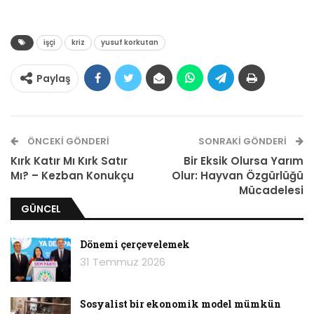
işçi
kriz
yusuf korkutan
Paylaş
ÖNCEKI GÖNDERI
SONRAKI GÖNDERI
Kırk Katır Mı Kırk Satır
Bir Eksik Olursa Yarım
Mı? – Kezban Konukçu
Olur: Hayvan Özgürlüğü
Mücadelesi
GÜNCEL
Dönemi çerçevelemek
31 Temmuz 2026
Sosyalist bir ekonomik model mümkün