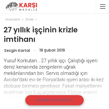
Anasayfa
Emek
27 yıllık işçinin krizle
imtihanı
19 Şubat 2019
Sezgin Kartal
Yusuf Korkutan… 27 yıllık işçi. Çalıştığı işyeri
deniz kenarında zenginlerin uğrak
mekânlarından biri. Servis olmadığı için
Avcılar’daki evi ile Florya’daki işyeri arası iki kez
otobüse binmesi gerekiyor. Fakat maliyetlerini
azaltmak için Küçükçekmece-Florya arasını
yürümek zorunda. Aşçılık yapan Korkutan ile iş
OKUMAYA DEVAM ET
çıkışı buluşup krizle imtihanını konuştuk.