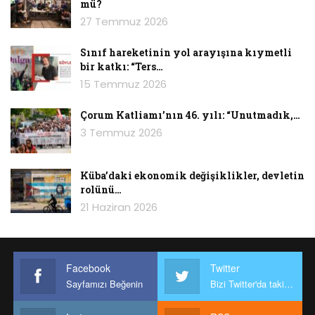
mü?
27 Temmuz 2026
Sınıf hareketinin yol arayışına kıymetli
bir katkı: “Ters…
15 Temmuz 2026
Çorum Katliamı’nın 46. yılı: “Unutmadık,…
3 Temmuz 2026
Küba’daki ekonomik değişiklikler, devletin
rolünü…
21 Haziran 2026
Facebook
Twitter
Sayfamızı Beğenin
Bizi Twitter'da takip edin