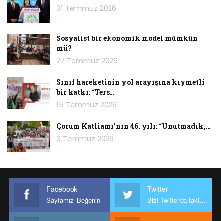
31 Temmuz 2026
Sosyalist bir ekonomik model mümkün
mü?
27 Temmuz 2026
Sınıf hareketinin yol arayışına kıymetli
bir katkı: “Ters…
15 Temmuz 2026
Çorum Katliamı’nın 46. yılı: “Unutmadık,…
3 Temmuz 2026
Facebook
Twitter
Sayfamızı Beğenin
Bizi Twitter'da takip edin