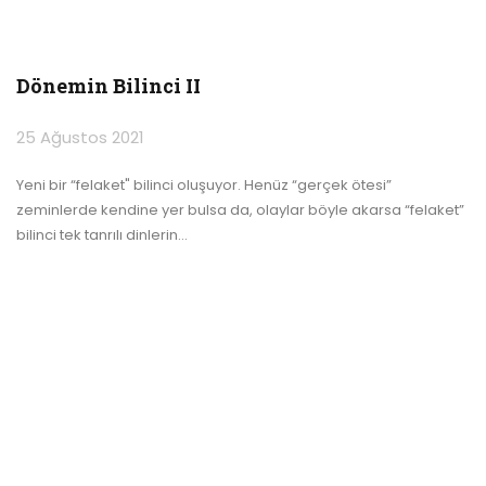
Dönemin Bilinci II
25 Ağustos 2021
Yeni bir “felaket" bilinci oluşuyor. Henüz “gerçek ötesi”
zeminlerde kendine yer bulsa da, olaylar böyle akarsa “felaket”
bilinci tek tanrılı dinlerin
…