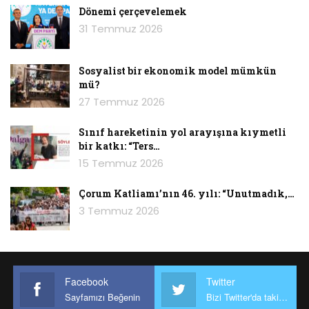
Dönemi çerçevelemek
31 Temmuz 2026
Sosyalist bir ekonomik model mümkün
mü?
27 Temmuz 2026
Sınıf hareketinin yol arayışına kıymetli
bir katkı: “Ters…
15 Temmuz 2026
Çorum Katliamı’nın 46. yılı: “Unutmadık,…
3 Temmuz 2026
Facebook
Twitter
Sayfamızı Beğenin
Bizi Twitter'da takip edin