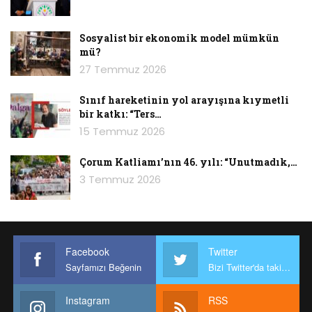
Sosyalist bir ekonomik model mümkün
mü?
27 Temmuz 2026
Sınıf hareketinin yol arayışına kıymetli
bir katkı: “Ters…
15 Temmuz 2026
Çorum Katliamı’nın 46. yılı: “Unutmadık,…
3 Temmuz 2026
Facebook
Twitter
Sayfamızı Beğenin
Bizi Twitter'da takip edin
Instagram
RSS