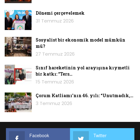
Dönemi çerçevelemek
31 Temmuz 2026
Sosyalist bir ekonomik model mümkün
mü?
27 Temmuz 2026
Sınıf hareketinin yol arayışına kıymetli
bir katkı: “Ters…
15 Temmuz 2026
Çorum Katliamı’nın 46. yılı: “Unutmadık,…
3 Temmuz 2026
Facebook
Twitter