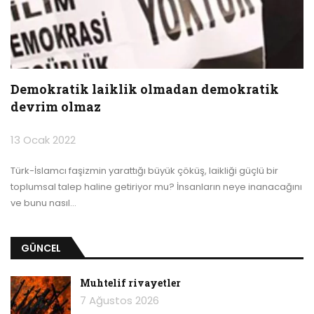
Demokratik laiklik olmadan demokratik
devrim olmaz
13 Ocak 2022
Türk-İslamcı faşizmin yarattığı büyük çöküş, laikliği güçlü bir
toplumsal talep haline getiriyor mu?
İnsanların neye inanacağını
ve bunu nasıl
…
GÜNCEL
Muhtelif rivayetler
7 Ağustos 2026