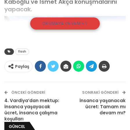
Kaboğlu ve İsmet Akça konuşmalarını
yapacak.
OKUMAYA DEVAM ET
flash
Paylaş
ÖNCEKI GÖNDERI
SONRAKI GÖNDERI
“Anayasasızlaşma Sürecinde Hukuk Devletinin
4. Vardiya’dan mektup:
İnsanca yaşanacak
İnsanca yaşayacak
ücret: Tamam mı
İflası ve Türkiye” başlıklı konferans 27 Aralık
ücret, insanca çalışma
devam mı?
Cuma günü saat 18:00’de Kadıköy Evlendirme
koşulları
Dairesinde düzenlenecek. Konferansta
GÜNCEL