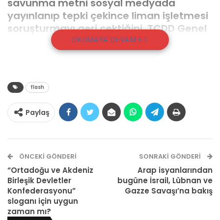
savunma metni sosyal medyada
yayınlanıp tepki çekince liman işletmesi
soruşturmayı geri çektiğini, TCDD Genel
Müdürlüğü ise soruşturmanın ‘teknik
OKUMAYA DEVAM ET
anlamda’ hiç açılmadığını söyledi.
flash
Paylaş
ÖNCEKI GÖNDERI
SONRAKI GÖNDERI
“Ortadoğu ve Akdeniz
Arap isyanlarından
Birleşik Devletler
bugüne İsrail, Lübnan ve
Konfederasyonu”
Gazze Savaşı’na bakış
TCDD’ye bağlı İstanbul Haydarpaşa Limanı’nda
sloganı için uygun
makine mühendisi olan Yıldırım Salih İnce, 10
zaman mı?