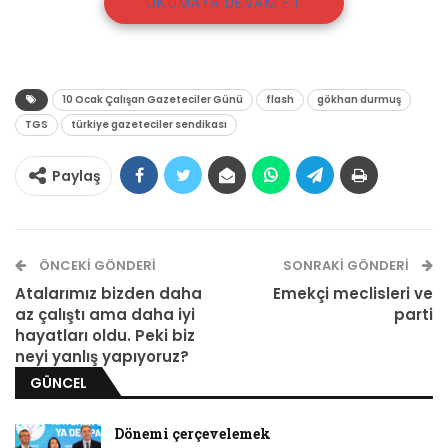
OKUMAYA DEVAM ET
10 Ocak Çalışan Gazeteciler Günü
flash
gökhan durmuş
TGS
türkiye gazeteciler sendikası
Paylaş
Gökhan Durmuş | TGS Genel Başkanı
ÖNCEKI GÖNDERI
SONRAKI GÖNDERI
10 Ocak Çalışan Gazeteciler Günü’nü neden
Atalarımız bizden daha
Emekçi meclisleri ve
az çalıştı ama daha iyi
parti
kutlamadıklarını aktaran Durmuş, medyadaki
hayatları oldu. Peki biz
dönüşüme ve gazetecilerin örgütlenmelerine
neyi yanlış yapıyoruz?
dair açıklamalarda bulundu.
GÜNCEL
Karşı Mahalle 3 yaşında: ‘Kaliteli işler
Dönemi çerçevelemek
yaptığınız için varsınız’