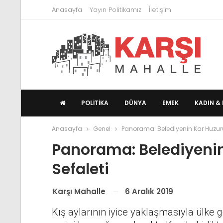
Anasayfa
Yayın Politikamız
İletişim
POLITIKA
DÜNYA
EMEK
KADIN & 
Anasayfa
Genel
Panorama: Belediyenin Kar Huzuru
Panorama: Belediyeni
Sefaleti
6 Aralık 2019
Karşı Mahalle
Kış aylarının iyice yaklaşmasıyla ülke 