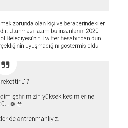
rmek zorunda olan kişi ve beraberindekiler
ıdır. Utanması lazım bu insanların. 2020
ingöl Belediyesi’nin Twitter hesabından dün
rçekliğinin uyuşmadığını göstermiş oldu.
rekettir…’ ?
adim şehrimizin yüksek kesimlerine
ü… ❄️ ⛄️
ler de antrenmanlıyız.