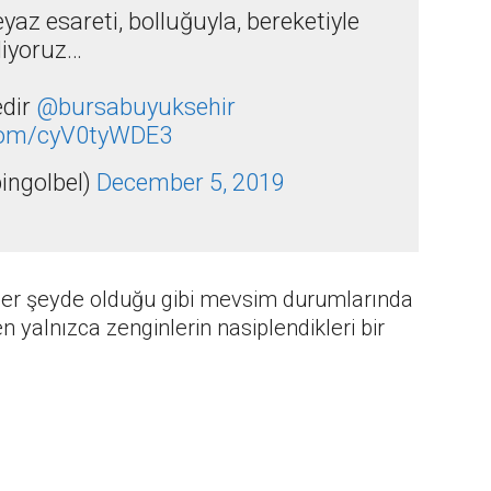
yaz esareti, bolluğuyla, bereketiyle
liyoruz…
edir
@bursabuyuksehir
.com/cyV0tyWDE3
bingolbel)
December 5, 2019
n her şeyde olduğu gibi mevsim durumlarında
n yalnızca zenginlerin nasiplendikleri bir