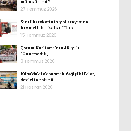
mümkün mü?
27 Temmuz 2026
Sınıf hareketinin yol arayışına
kıymetli bir katkı: “Ters…
15 Temmuz 2026
Çorum Katliamı’nın 46. yılı:
“Unutmadık,…
3 Temmuz 2026
Küba’daki ekonomik değişiklikler,
devletin rolünü…
21 Haziran 2026