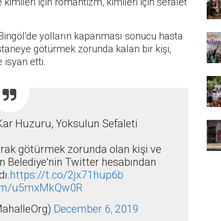
te kimileri için romantizm, kimileri için sefalet
Bingöl’de yolların kapanması sonucu hasta
astaneye götürmek zorunda kalan bir kişi,
 isyan etti.
ar Huzuru, Yoksulun Sefaleti
arak götürmek zorunda olan kişi ve
n Belediye'nin Twitter hesabından
dı.
https://t.co/2jx71hup6b
.com/u5mxMkQw0R
MahalleOrg)
December 6, 2019