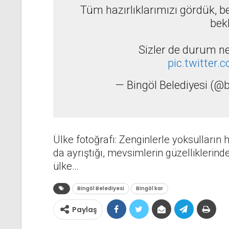
Tüm hazırlıklarımızı gördük, be
bek
Sizler de durum n
pic.twitter
— Bingöl Belediyesi (@
Ülke fotoğrafı: Zenginlerle yoksulları
da ayrıştığı, mevsimlerin güzelliklerinde
ülke…
Bingöl Belediyesi
Bingöl kar
Paylaş