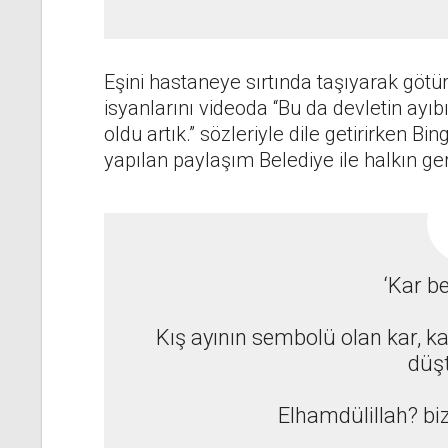
Eşini hastaneye sırtında taşıyarak götü
isyanlarını videoda “Bu da devletin ayıb
oldu artık.” sözleriyle dile getirirken B
yapılan paylaşım Belediye ile halkın ge
‘Kar be
Kış ayının sembolü olan kar, k
düşt
Elhamdülillah? biz