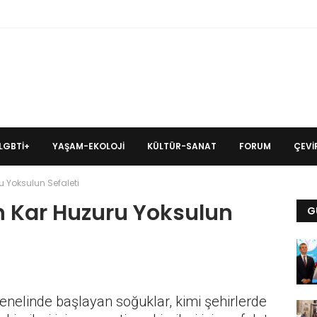
LGBTİ+
YAŞAM-EKOLOJI
KÜLTÜR-SANAT
FORUM
ÇEVIR
 Yoksulun Sefaleti
n Kar Huzuru Yoksulun
G
genelinde başlayan soğuklar, kimi şehirlerde