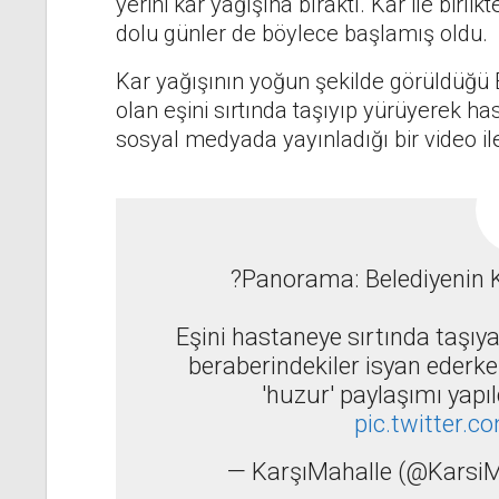
yerini kar yağışına bıraktı. Kar ile birlik
dolu günler de böylece başlamış oldu.
Kar yağışının yoğun şekilde görüldüğü 
olan eşini sırtında taşıyıp yürüyerek h
sosyal medyada yayınladığı bir video ile
?Panorama: Belediyenin K
Eşini hastaneye sırtında taşıy
beraberindekiler isyan ederke
'huzur' paylaşımı yapıl
pic.twitter
— KarşıMahalle (@Karsi