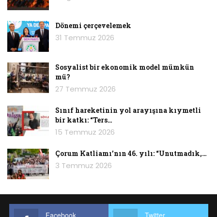
düşündüklerini sorduk.
Dönemi çerçevelemek
31 Temmuz 2026
Sosyalist bir ekonomik model mümkün
mü?
27 Temmuz 2026
Sınıf hareketinin yol arayışına kıymetli
bir katkı: “Ters…
15 Temmuz 2026
Çorum Katliamı’nın 46. yılı: “Unutmadık,…
3 Temmuz 2026
Facebook
Twitter