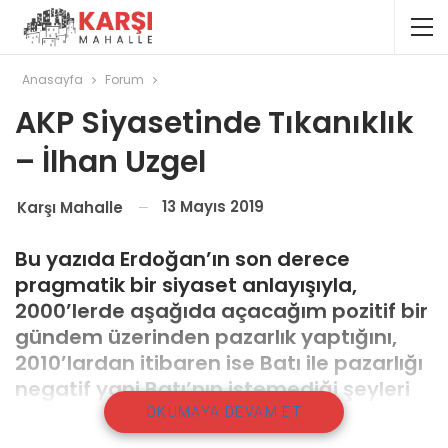
Anasayfa
Forum
AKP Siyasetinde Tıkanıklık
– İlhan Uzgel
13 Mayıs 2019
Karşı Mahalle
Bu yazıda Erdoğan’ın son derece
pragmatik bir siyaset anlayışıyla,
2000’lerde aşağıda açacağım pozitif bir
gündem üzerinden pazarlık yaptığını,
2010’lardan itibaren ise Batı ile pazarlığı
negatif yani Batı’nın istemediği şeyleri
yapmama üzerinden yürüttüğünü ama
OKUMAYA DEVAM ET
bu siyasetin artık tıkanmaya başladığını