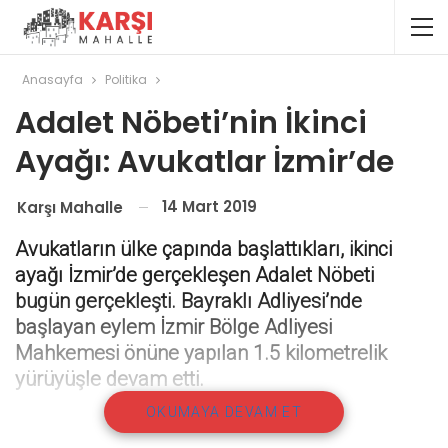
Anasayfa
Politika
Adalet Nöbeti’nin İkinci
Ayağı: Avukatlar İzmir’de
14 Mart 2019
Karşı Mahalle
Avukatların ülke çapında başlattıkları, ikinci
ayağı İzmir’de gerçekleşen Adalet Nöbeti
bugün gerçekleşti. Bayraklı Adliyesi’nde
başlayan eylem İzmir Bölge Adliyesi
Mahkemesi önüne yapılan 1.5 kilometrelik
yürüyüşle devam etti.
OKUMAYA DEVAM ET
Adalet Nöbeti’ne yüzlerce avukat, çok sayıda
baro başkanı, sivil toplum kuruluşları ve HDP