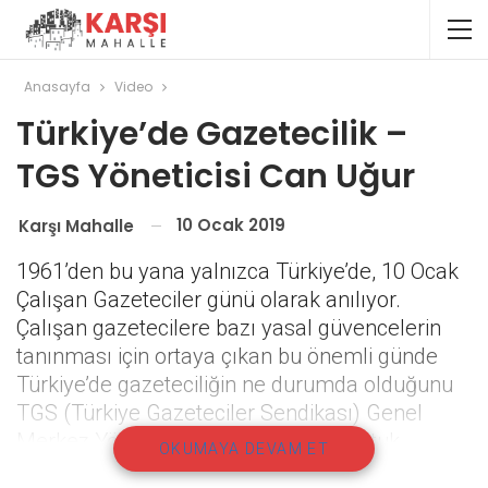
Anasayfa
Video
Türkiye’de Gazetecilik –
TGS Yöneticisi Can Uğur
10 Ocak 2019
Karşı Mahalle
1961’den bu yana yalnızca Türkiye’de, 10 Ocak
Çalışan Gazeteciler günü olarak anılıyor.
Çalışan gazetecilere bazı yasal güvencelerin
tanınması için ortaya çıkan bu önemli günde
Türkiye’de gazeteciliğin ne durumda olduğunu
TGS (Türkiye Gazeteciler Sendikası) Genel
Merkez Yöneticisi Can Uğur ile konuştuk.
OKUMAYA DEVAM ET
TGS’nin verilerine göre, bugün Türkiye’de 141