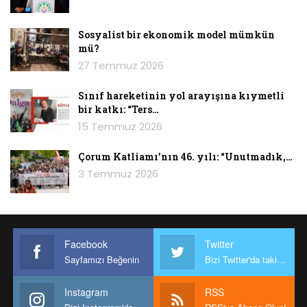
sayısı nedir? TGS, tutuklu gazeteciler için neler
yapıyor? İktidarların saldırıları karşısında
Sosyalist bir ekonomik model mümkün
gazetecilerin yapamadıkları neydi/nedir?
mü?
Örgütlenme ve mücadele etme biçimleri ne
27 Temmuz 2026
olmalıdır?
Sınıf hareketinin yol arayışına kıymetli
bir katkı: “Ters…
15 Temmuz 2026
Çorum Katliamı’nın 46. yılı: “Unutmadık,…
3 Temmuz 2026
Facebook
Twitter
Sayfamızı Beğenin
Bizi Twitter'da takip edin
Instagram
RSS