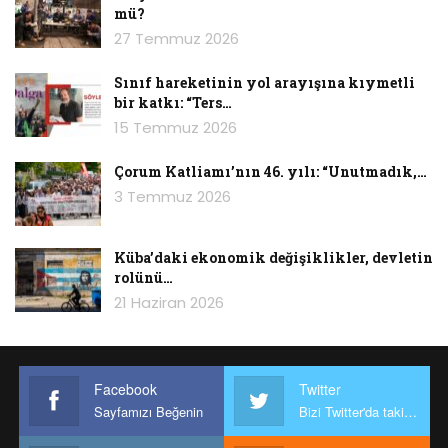
mü?
27 Temmuz 2026
Sınıf hareketinin yol arayışına kıymetli
bir katkı: “Ters…
15 Temmuz 2026
Çorum Katliamı’nın 46. yılı: “Unutmadık,…
3 Temmuz 2026
Küba’daki ekonomik değişiklikler, devletin
rolünü…
21 Haziran 2026
Facebook
Twitter
Sayfamızı Beğenin
Bizi Twitter'da takip edin