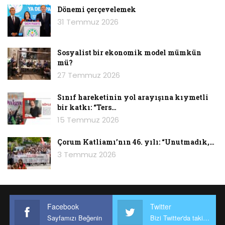
Dönemi çerçevelemek
31 Temmuz 2026
Sosyalist bir ekonomik model mümkün
mü?
27 Temmuz 2026
Sınıf hareketinin yol arayışına kıymetli
bir katkı: “Ters…
15 Temmuz 2026
Çorum Katliamı’nın 46. yılı: “Unutmadık,…
3 Temmuz 2026
Facebook
Twitter
Sayfamızı Beğenin
Bizi Twitter'da takip edin